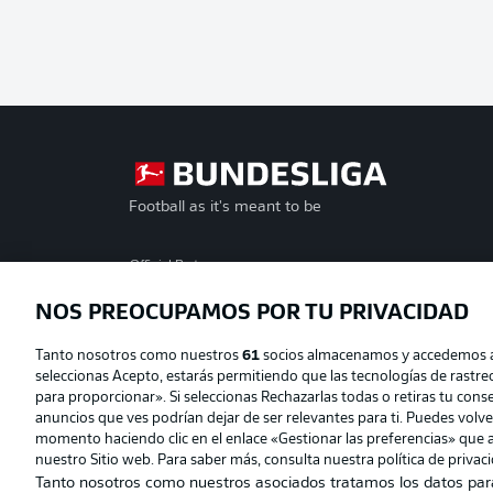
Football as it's meant to be
Official Partners
NOS PREOCUPAMOS POR TU PRIVACIDAD
Tanto nosotros como nuestros
61
socios almacenamos y accedemos a d
seleccionas Acepto, estarás permitiendo que las tecnologías de rastr
para proporcionar». Si seleccionas Rechazarlas todas o retiras tu consen
anuncios que ves podrían dejar de ser relevantes para ti. Puedes volv
momento haciendo clic en el enlace «Gestionar las preferencias» que a
nuestro Sitio web. Para saber más, consulta nuestra política de privac
Tanto nosotros como nuestros asociados tratamos los datos par