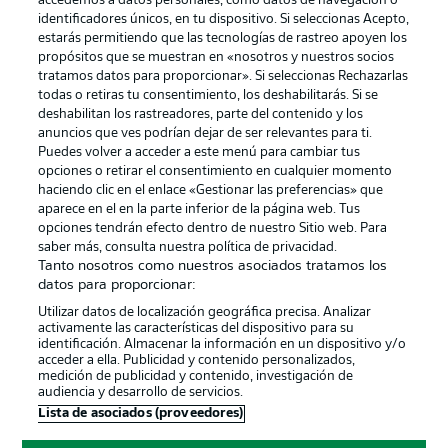
accedemos a datos personales, como datos de navegación o
identificadores únicos, en tu dispositivo. Si seleccionas Acepto,
estarás permitiendo que las tecnologías de rastreo apoyen los
propósitos que se muestran en «nosotros y nuestros socios
tratamos datos para proporcionar». Si seleccionas Rechazarlas
Publicidad
Aviso legal
todas o retiras tu consentimiento, los deshabilitarás. Si se
Gestionar las preferencias
Declaracion de privacidad
deshabilitan los rastreadores, parte del contenido y los
anuncios que ves podrían dejar de ser relevantes para ti.
Canales
Trabajos
Puedes volver a acceder a este menú para cambiar tus
opciones o retirar el consentimiento en cualquier momento
Jugadores
Condiciones de uso
haciendo clic en el enlace «Gestionar las preferencias» que
Sello Editorial
Contacto
aparece en el en la parte inferior de la página web. Tus
opciones tendrán efecto dentro de nuestro Sitio web. Para
saber más, consulta nuestra política de privacidad.
Tanto nosotros como nuestros asociados tratamos los
datos para proporcionar:
Utilizar datos de localización geográfica precisa. Analizar
activamente las características del dispositivo para su
identificación. Almacenar la información en un dispositivo y/o
acceder a ella. Publicidad y contenido personalizados,
medición de publicidad y contenido, investigación de
audiencia y desarrollo de servicios.
© 2026 Bundesliga-Gruppe GmbH
Lista de asociados (proveedores)