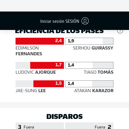
421
465
Éxito
79 %
85 %
Iniciar sesión SESIÓN
EFICIENCIA DE LOS PASES
2,4
1,9
EDIMILSON
SERHOU
GUIRASSY
FERNANDES
1,7
1,4
LUDOVIC
AJORQUE
TIAGO
TOMÁS
1,5
1,4
JAE-SUNG
LEE
ATAKAN
KARAZOR
DISPAROS
3
2
Fuera
Fuera