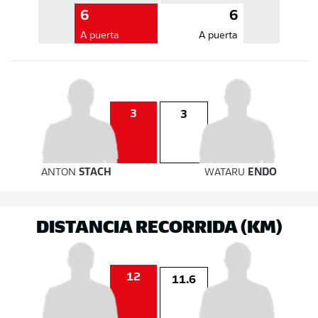
6
6
A puerta
A puerta
3
3
ANTON
STACH
WATARU
ENDO
DISTANCIA RECORRIDA (KM)
12
11.6