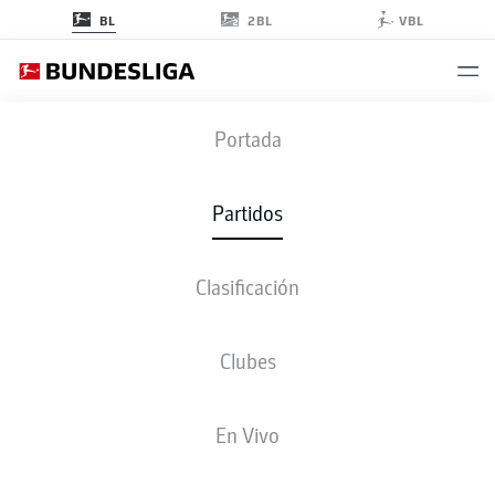
2BL
BL
VBL
M05
-
VFB
Portada
M05
VFB
1
4
Partidos
Clasificación
EN VIVO
ALINEACIONES
ESTADÍSTICAS
CLASIFICACIÓN
Clubes
En Vivo