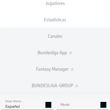
Jugadores
XGOALS
Estadísticas
4
Canales
Bundesliga App
1.68
1.53
1
Fantasy Manager
Goals
BUNDESLIGA-GROUP
PASES CORRECTOS DESDE JUGADA
(%)
Elegir idioma
Modo
Español