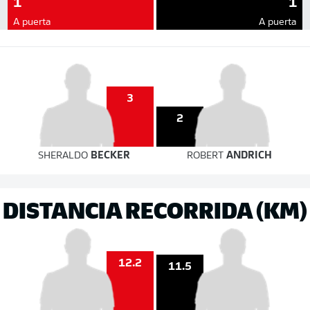
1
1
A puerta
A puerta
3
2
SHERALDO
BECKER
ROBERT
ANDRICH
DISTANCIA RECORRIDA (KM)
12.2
11.5