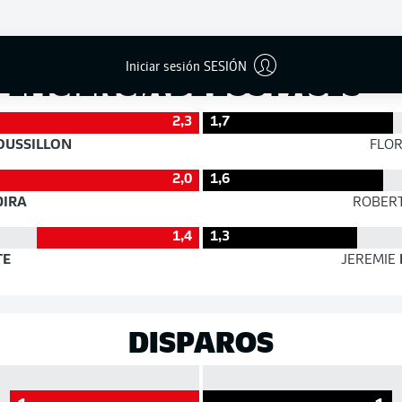
Éxito
Iniciar sesión SESIÓN
EFICIENCIA DE LOS PASES
2,3
1,7
USSILLON
FLO
2,0
1,6
IRA
ROBER
1,4
1,3
TE
JEREMIE
DISPAROS