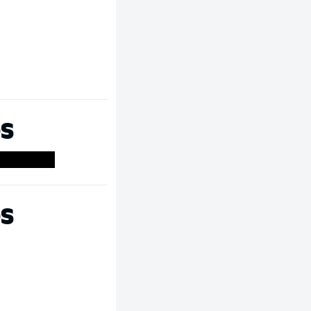
OS
OS