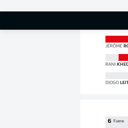
72 %
JÉRÔME
RO
RANI
KHED
DIOGO
LEI
6
Fuera