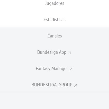
Jugadores
XGOALS
Estadísticas
0.6
Canales
0.44
Bundesliga App
Fantasy Manager
0
0
Goals
BUNDESLIGA-GROUP
ES CORRECTOS DESDE JUGADA
317
640