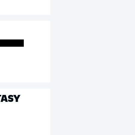
S
TASY