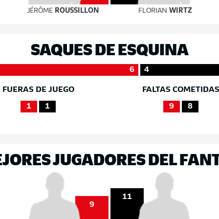
JÉRÔME
ROUSSILLON
FLORIAN
WIRTZ
SAQUES DE ESQUINA
6
4
FUERAS DE JUEGO
FALTAS COMETIDA
1
1
9
8
EJORES JUGADORES DEL FAN
11
9