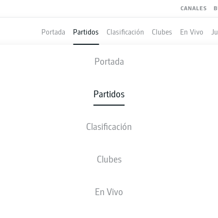
CANALES
B
Portada
Partidos
Clasificación
Clubes
En Vivo
J
UNION BERLIN
-
BAYER LEVERKUS
Portada
FCU
B04
0
0
Partidos
Clasificación
 VIVO
ALINEACIONES
ESTADÍSTICAS
CLASIFICAC
Clubes
En Vivo