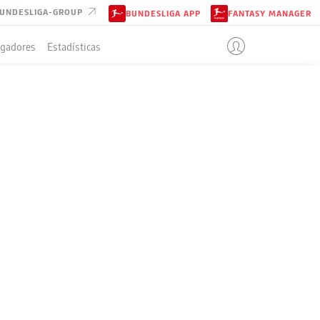
UNDESLIGA-GROUP
BUNDESLIGA APP
FANTASY MANAGER
ugadores
Estadísticas
EN
IÓN