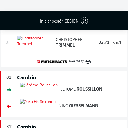
1.
MARIUS
BÜLTER
33,62
km/h
Iniciar sesión SESIÓN
2.
SHERALDO
BECKER
33,62
km/h
CHRISTOPHER
3.
32,71
km/h
TRIMMEL
Cambio
81'
JÉRÔME
ROUSSILLON
NIKO
GIESSELMANN
Cambio
81'