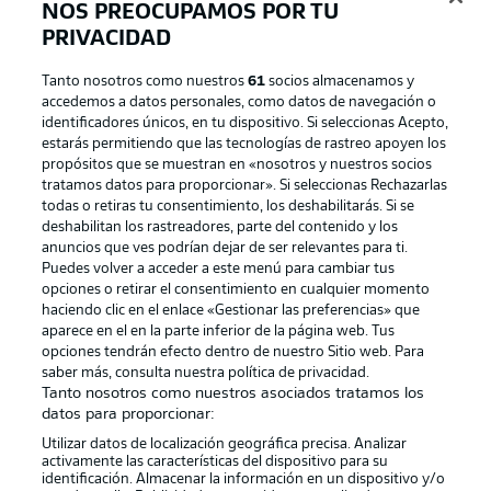
NOS PREOCUPAMOS POR TU
PRIVACIDAD
Tanto nosotros como nuestros
61
socios almacenamos y
accedemos a datos personales, como datos de navegación o
identificadores únicos, en tu dispositivo. Si seleccionas Acepto,
estarás permitiendo que las tecnologías de rastreo apoyen los
propósitos que se muestran en «nosotros y nuestros socios
tratamos datos para proporcionar». Si seleccionas Rechazarlas
Publicidad
Aviso legal
todas o retiras tu consentimiento, los deshabilitarás. Si se
Gestionar las preferencias
Declaracion de privacidad
deshabilitan los rastreadores, parte del contenido y los
anuncios que ves podrían dejar de ser relevantes para ti.
Canales
Trabajos
Puedes volver a acceder a este menú para cambiar tus
opciones o retirar el consentimiento en cualquier momento
Jugadores
Condiciones de uso
haciendo clic en el enlace «Gestionar las preferencias» que
Sello Editorial
Contacto
aparece en el en la parte inferior de la página web. Tus
opciones tendrán efecto dentro de nuestro Sitio web. Para
saber más, consulta nuestra política de privacidad.
Tanto nosotros como nuestros asociados tratamos los
datos para proporcionar:
Utilizar datos de localización geográfica precisa. Analizar
activamente las características del dispositivo para su
identificación. Almacenar la información en un dispositivo y/o