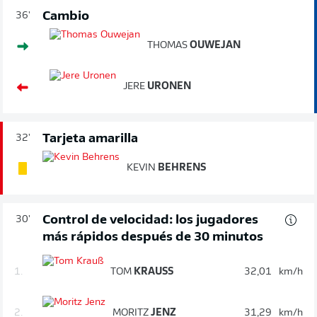
Cambio
36'
THOMAS
OUWEJAN
JERE
URONEN
Tarjeta amarilla
32'
KEVIN
BEHRENS
Control de velocidad: los jugadores
30'
más rápidos después de 30 minutos
1.
TOM
KRAUSS
32,01
km/h
2.
MORITZ
JENZ
31,29
km/h