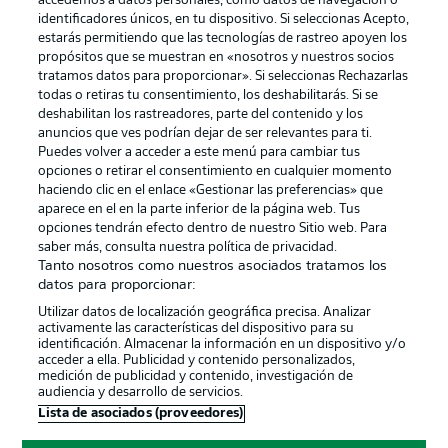
accedemos a datos personales, como datos de navegación o
identificadores únicos, en tu dispositivo. Si seleccionas Acepto,
estarás permitiendo que las tecnologías de rastreo apoyen los
propósitos que se muestran en «nosotros y nuestros socios
tratamos datos para proporcionar». Si seleccionas Rechazarlas
Publicidad
Aviso legal
todas o retiras tu consentimiento, los deshabilitarás. Si se
Gestionar las preferencias
Declaracion de privacidad
deshabilitan los rastreadores, parte del contenido y los
anuncios que ves podrían dejar de ser relevantes para ti.
Canales
Trabajos
Puedes volver a acceder a este menú para cambiar tus
opciones o retirar el consentimiento en cualquier momento
Jugadores
Condiciones de uso
haciendo clic en el enlace «Gestionar las preferencias» que
Sello Editorial
Contacto
aparece en el en la parte inferior de la página web. Tus
opciones tendrán efecto dentro de nuestro Sitio web. Para
saber más, consulta nuestra política de privacidad.
Tanto nosotros como nuestros asociados tratamos los
datos para proporcionar:
Utilizar datos de localización geográfica precisa. Analizar
activamente las características del dispositivo para su
identificación. Almacenar la información en un dispositivo y/o
acceder a ella. Publicidad y contenido personalizados,
medición de publicidad y contenido, investigación de
audiencia y desarrollo de servicios.
© 2026 Bundesliga-Gruppe GmbH
Lista de asociados (proveedores)