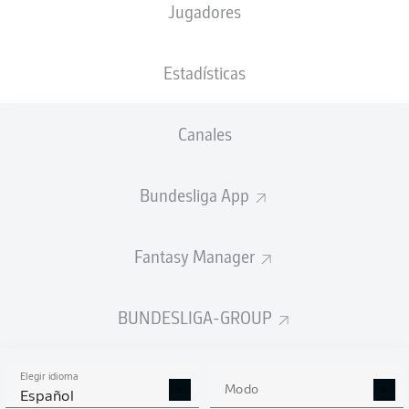
Jugadores
XGOALS
Estadísticas
2.02
Canales
1
1
Bundesliga App
0.62
Fantasy Manager
Goals
BUNDESLIGA-GROUP
PASES CORRECTOS DESDE JUGADA
(%)
Elegir idioma
Modo
Español