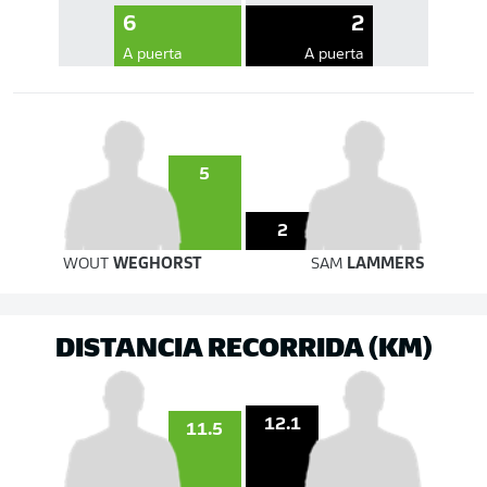
6
2
A puerta
A puerta
5
2
WOUT
WEGHORST
SAM
LAMMERS
DISTANCIA RECORRIDA (KM)
12.1
11.5