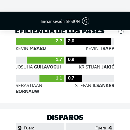
490
316
Éxito
79 %
70 %
Iniciar sesión SESIÓN
EFICIENCIA DE LOS PASES
2,2
2,0
KEVIN
MBABU
KEVIN
TRAPP
1,7
0,9
JOSUHA
GUILAVOGUI
KRISTIJAN
JAKIĆ
1,1
0,7
SEBASTIAAN
STEFAN
ILSANKER
BORNAUW
DISPAROS
9
4
Fuera
Fuera