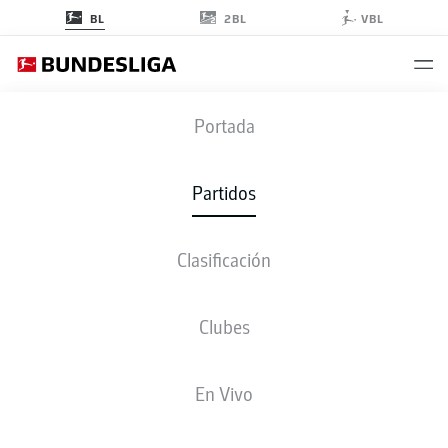
2BL
BL
VBL
WOB
-
SGE
Portada
WOB
SGE
1
1
Partidos
Clasificación
EN VIVO
ALINEACIONES
ESTADÍSTICAS
CLASIFICACIÓN
Clubes
En Vivo