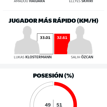
AMADOU
HAIDARA
ELLYES
SKHIRI
JUGADOR MÁS RÁPIDO (KM/H)
33.01
32.61
LUKAS
KLOSTERMANN
SALIH
ÖZCAN
POSESIÓN (%)
49
51