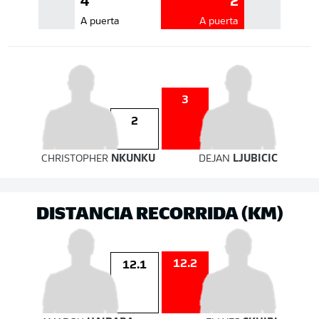
4
2
A puerta
A puerta
3
2
CHRISTOPHER
NKUNKU
DEJAN
LJUBICIC
DISTANCIA RECORRIDA (KM)
12.2
12.1