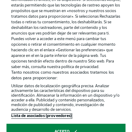
estarás permitiendo que las tecnologías de rastreo apoyen los
propósitos que se muestran en «nosotros y nuestros socios
tratamos datos para proporcionar». Si seleccionas Rechazarlas
Publicidad
Aviso legal
todas o retiras tu consentimiento, los deshabilitarás. Si se
Gestionar las preferencias
Declaracion de privacidad
deshabilitan los rastreadores, parte del contenido y los
anuncios que ves podrían dejar de ser relevantes para ti.
Canales
Trabajos
Puedes volver a acceder a este menú para cambiar tus
opciones o retirar el consentimiento en cualquier momento
Jugadores
Condiciones de uso
haciendo clic en el enlace «Gestionar las preferencias» que
Sello Editorial
Contacto
aparece en el en la parte inferior de la página web. Tus
opciones tendrán efecto dentro de nuestro Sitio web. Para
saber más, consulta nuestra política de privacidad.
Tanto nosotros como nuestros asociados tratamos los
datos para proporcionar:
Utilizar datos de localización geográfica precisa. Analizar
activamente las características del dispositivo para su
identificación. Almacenar la información en un dispositivo y/o
acceder a ella. Publicidad y contenido personalizados,
medición de publicidad y contenido, investigación de
audiencia y desarrollo de servicios.
© 2026 Bundesliga-Gruppe GmbH
Lista de asociados (proveedores)
Elegir idioma
ACEPTO