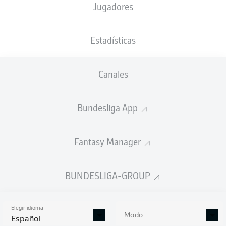
Jugadores
XGOALS
Estadísticas
3
Canales
Bundesliga App
1
1.14
0.86
Fantasy Manager
Goals
BUNDESLIGA-GROUP
PASES CORRECTOS DESDE JUGADA
(%)
Elegir idioma
Modo
Español