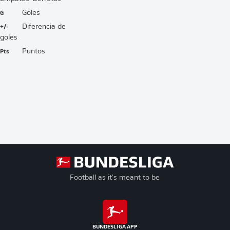
G
Goles
+/-
Diferencia de
goles
Pts
Puntos
Football as it's meant to be
BUNDESLIGA APP