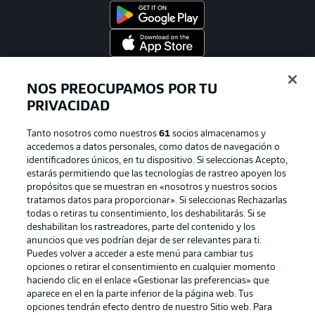
Official Partners
NOS PREOCUPAMOS POR TU
PRIVACIDAD
Tanto nosotros como nuestros
61
socios almacenamos y
accedemos a datos personales, como datos de navegación o
identificadores únicos, en tu dispositivo. Si seleccionas Acepto,
estarás permitiendo que las tecnologías de rastreo apoyen los
propósitos que se muestran en «nosotros y nuestros socios
tratamos datos para proporcionar». Si seleccionas Rechazarlas
todas o retiras tu consentimiento, los deshabilitarás. Si se
deshabilitan los rastreadores, parte del contenido y los
Publicidad
Aviso legal
anuncios que ves podrían dejar de ser relevantes para ti.
Puedes volver a acceder a este menú para cambiar tus
Gestionar las preferencias
Declaracion de privacidad
opciones o retirar el consentimiento en cualquier momento
haciendo clic en el enlace «Gestionar las preferencias» que
Canales
Trabajos
aparece en el en la parte inferior de la página web. Tus
Jugadores
Condiciones de uso
opciones tendrán efecto dentro de nuestro Sitio web. Para