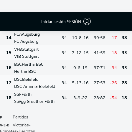
WOB
Wolfsburg
12
34
12-6-16
43:54
-11
42
VfL Wolfsburg
BOC
Bochum
Iniciar sesión SESIÓN
13
34
12-6-16
38:52
-14
42
VfL Bochum 1848
FCA
Augsburg
14
34
10-8-16
39:56
-17
38
FC Augsburg
VFB
Stuttgart
15
34
7-12-15
41:59
-18
33
VfB Stuttgart
BSC
Hertha BSC
16
34
9-6-19
37:71
-34
33
Hertha BSC
DSC
Bielefeld
17
34
5-13-16
27:53
-26
28
DSC Arminia Bielefeld
SGF
Fürth
18
34
3-9-22
28:82
-54
18
SpVgg Greuther Fürth
P
Partidos
V-E-D
Victorias-
Empates-Derrotas