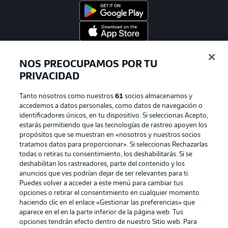
Official Partners
NOS PREOCUPAMOS POR TU
PRIVACIDAD
Tanto nosotros como nuestros
61
socios almacenamos y
accedemos a datos personales, como datos de navegación o
identificadores únicos, en tu dispositivo. Si seleccionas Acepto,
estarás permitiendo que las tecnologías de rastreo apoyen los
propósitos que se muestran en «nosotros y nuestros socios
tratamos datos para proporcionar». Si seleccionas Rechazarlas
todas o retiras tu consentimiento, los deshabilitarás. Si se
deshabilitan los rastreadores, parte del contenido y los
Publicidad
Aviso legal
anuncios que ves podrían dejar de ser relevantes para ti.
Puedes volver a acceder a este menú para cambiar tus
Gestionar las preferencias
Declaracion de privacidad
opciones o retirar el consentimiento en cualquier momento
haciendo clic en el enlace «Gestionar las preferencias» que
Canales
Trabajos
aparece en el en la parte inferior de la página web. Tus
Jugadores
Condiciones de uso
opciones tendrán efecto dentro de nuestro Sitio web. Para