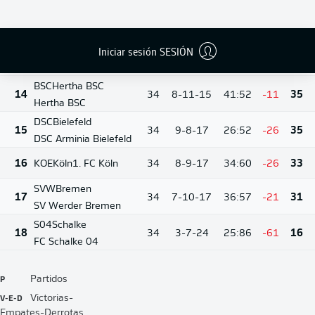
M05
Mainz
12
34
10-9-15
39:56
-17
39
1. FSV Mainz 05
Iniciar sesión SESIÓN
FCA
Augsburg
13
34
10-6-18
36:54
-18
36
FC Augsburg
BSC
Hertha BSC
14
34
8-11-15
41:52
-11
35
Hertha BSC
DSC
Bielefeld
15
34
9-8-17
26:52
-26
35
DSC Arminia Bielefeld
16
KOE
Köln
1. FC Köln
34
8-9-17
34:60
-26
33
SVW
Bremen
17
34
7-10-17
36:57
-21
31
SV Werder Bremen
S04
Schalke
18
34
3-7-24
25:86
-61
16
FC Schalke 04
P
Partidos
V-E-D
Victorias-
Empates-Derrotas