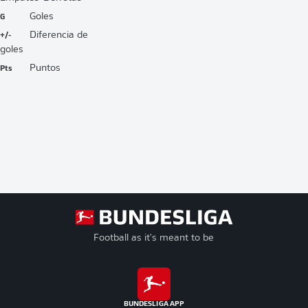
G
Goles
+/-
Diferencia de
goles
Pts
Puntos
Football as it's meant to be
BUNDESLIGA APP