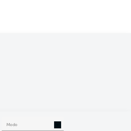
70
SV WERDER BREMEN
70
68
68
66
64
63
63
62
60
Modo