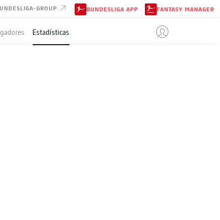
UNDESLIGA-GROUP
BUNDESLIGA APP
FANTASY MANAGER
ugadores
Estadísticas
5-2026
Temporada
2025-2026
TARJETAS AMARILLAS