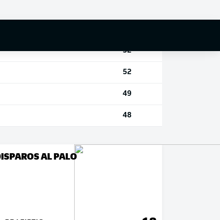
56
54
52
52
49
48
ISPAROS AL PALO