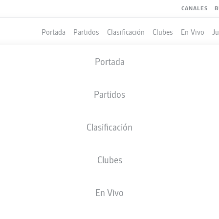
CANALES
B
Portada
Partidos
Clasificación
Clubes
En Vivo
J
Portada
SLIGA ESTADÍSTICAS 202
Partidos
Clasificación
TARJETAS AMARILLAS
Clubes
En Vivo