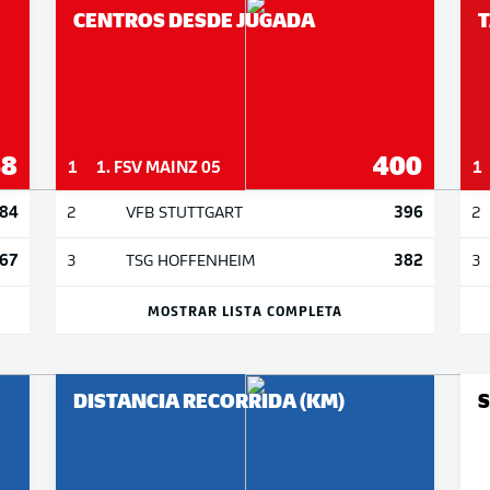
CENTROS DESDE JUGADA
T
48
400
1
1. FSV MAINZ 05
1
84
396
2
VFB STUTTGART
2
67
382
3
TSG HOFFENHEIM
3
MOSTRAR LISTA COMPLETA
DISTANCIA RECORRIDA (KM)
S