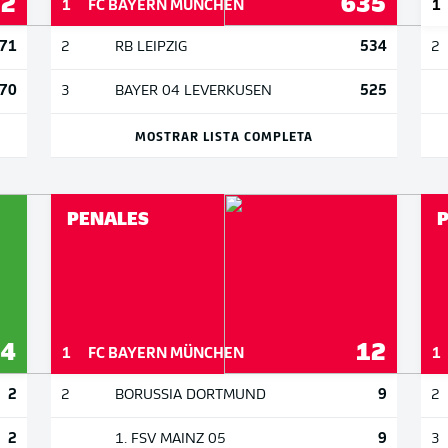
22
635
1
FC BAYERN MÜNCHEN
1
71
534
2
RB LEIPZIG
2
70
525
3
BAYER 04 LEVERKUSEN
MOSTRAR LISTA COMPLETA
PENALES
P
4
12
1
FC BAYERN MÜNCHEN
1
2
9
2
BORUSSIA DORTMUND
2
2
9
1. FSV MAINZ 05
3