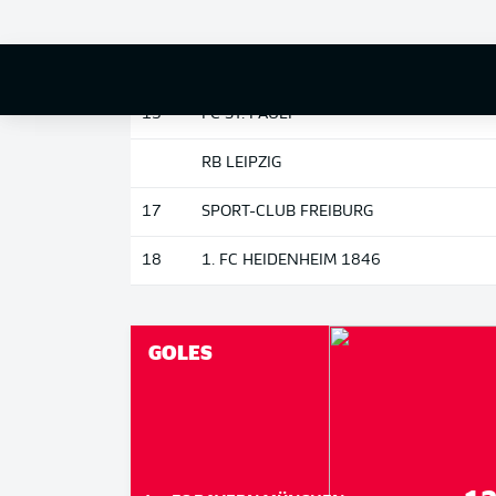
13
FC BAYERN MÜNCHEN
14
EINTRACHT FRANKFURT
15
FC ST. PAULI
RB LEIPZIG
17
SPORT-CLUB FREIBURG
18
1. FC HEIDENHEIM 1846
GOLES