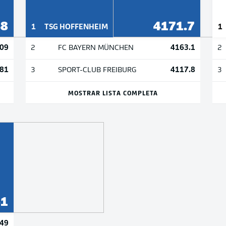
48
4171.7
1
TSG HOFFENHEIM
1
09
4163.1
2
FC BAYERN MÜNCHEN
2
81
4117.8
3
SPORT-CLUB FREIBURG
3
MOSTRAR LISTA COMPLETA
61
49