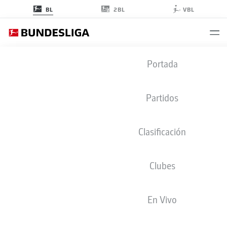
2BL
BL
VBL
BUNDESLIGA ESTADÍSTICAS 2025-
Portada
2026
Partidos
CLUBES
VISTA GENERAL
JUGADORES
Clasificación
Temporada
2025-2026
Clubes
En Vivo
AUTOGOLES