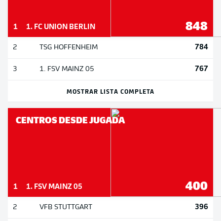
848
1
1. FC UNION BERLIN
784
2
TSG HOFFENHEIM
767
3
1. FSV MAINZ 05
MOSTRAR LISTA COMPLETA
CENTROS DESDE JUGADA
400
1
1. FSV MAINZ 05
396
2
VFB STUTTGART