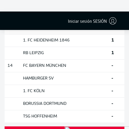
1
SPORT-CLUB FREIBURG
1
FC ST. PAULI
Iniciar sesión SESIÓN
1
1. FC UNION BERLIN
1
1. FC HEIDENHEIM 1846
1
RB LEIPZIG
-
14
FC BAYERN MÜNCHEN
-
HAMBURGER SV
-
1. FC KÖLN
-
BORUSSIA DORTMUND
-
TSG HOFFENHEIM