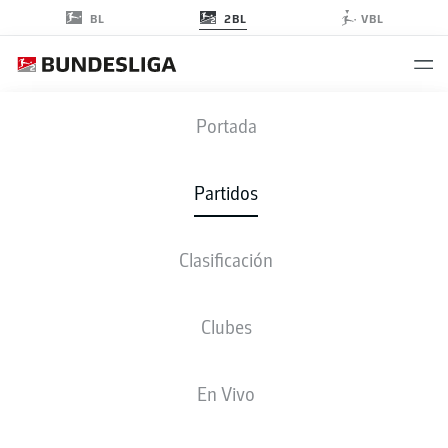
2BL
BL
VBL
BSC
-
ELV
Portada
BSC
ELV
0
2
Partidos
Clasificación
EN VIVO
ALINEACIONES
ESTADÍSTICAS
CLASIFICACIÓN
Clubes
3-4-2-1
4-2-3-1
En Vivo
ONCE INICIAL
HERTHA BERLIN