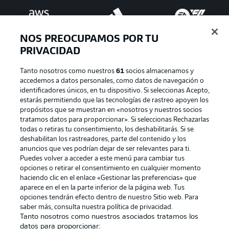
NOS PREOCUPAMOS POR TU
PRIVACIDAD
Tanto nosotros como nuestros
61
socios almacenamos y
accedemos a datos personales, como datos de navegación o
identificadores únicos, en tu dispositivo. Si seleccionas Acepto,
estarás permitiendo que las tecnologías de rastreo apoyen los
Publicidad
Aviso legal
propósitos que se muestran en «nosotros y nuestros socios
tratamos datos para proporcionar». Si seleccionas Rechazarlas
Gestionar las preferencias
Declaracion de privacidad
todas o retiras tu consentimiento, los deshabilitarás. Si se
deshabilitan los rastreadores, parte del contenido y los
Canales
Trabajos
anuncios que ves podrían dejar de ser relevantes para ti.
Jugadores
Condiciones de uso
Puedes volver a acceder a este menú para cambiar tus
opciones o retirar el consentimiento en cualquier momento
Sello Editorial
Contacto
haciendo clic en el enlace «Gestionar las preferencias» que
aparece en el en la parte inferior de la página web. Tus
opciones tendrán efecto dentro de nuestro Sitio web. Para
saber más, consulta nuestra política de privacidad.
Tanto nosotros como nuestros asociados tratamos los
datos para proporcionar: