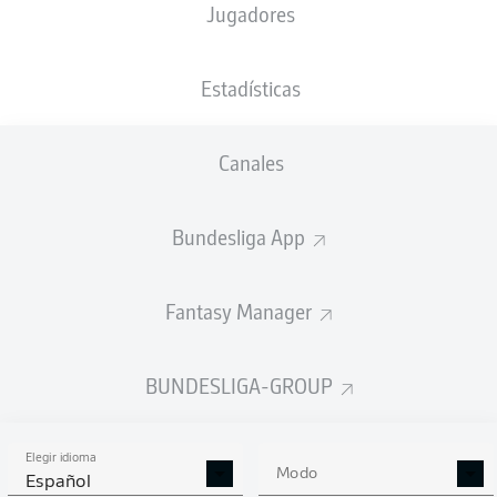
Jugadores
Fabian Reese
Estadísticas
Maurice Krattenmacher
Jon Dagur Thorsteinsson
Canales
Bundesliga App
Deyovaisio Zeefuik
Michaël Cuisance
Leon Jensen
Julian Eitschberger
Fantasy Manager
Márton Dárdai
Toni Leistner
Linus Gechter
BUNDESLIGA-GROUP
Elegir idioma
Tjark Ernst
Modo
Español