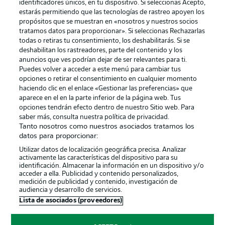
identificadores únicos, en tu dispositivo. Si seleccionas Acepto,
estarás permitiendo que las tecnologías de rastreo apoyen los
propósitos que se muestran en «nosotros y nuestros socios
tratamos datos para proporcionar». Si seleccionas Rechazarlas
Publicidad
Aviso legal
todas o retiras tu consentimiento, los deshabilitarás. Si se
Gestionar las preferencias
Declaracion de privacidad
deshabilitan los rastreadores, parte del contenido y los
anuncios que ves podrían dejar de ser relevantes para ti.
Canales
Trabajos
Puedes volver a acceder a este menú para cambiar tus
opciones o retirar el consentimiento en cualquier momento
Jugadores
Condiciones de uso
haciendo clic en el enlace «Gestionar las preferencias» que
Sello Editorial
Contacto
aparece en el en la parte inferior de la página web. Tus
opciones tendrán efecto dentro de nuestro Sitio web. Para
saber más, consulta nuestra política de privacidad.
Tanto nosotros como nuestros asociados tratamos los
datos para proporcionar:
Utilizar datos de localización geográfica precisa. Analizar
activamente las características del dispositivo para su
identificación. Almacenar la información en un dispositivo y/o
acceder a ella. Publicidad y contenido personalizados,
medición de publicidad y contenido, investigación de
audiencia y desarrollo de servicios.
© 2026 Bundesliga-Gruppe GmbH
Lista de asociados (proveedores)
Elegir idioma