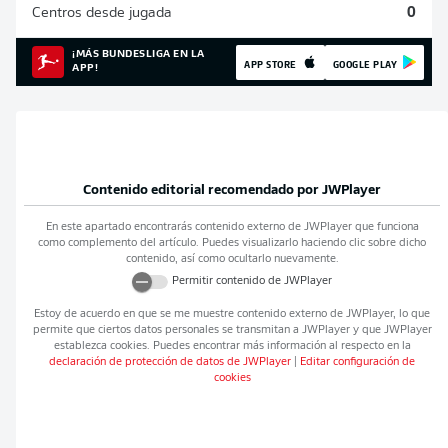
Centros desde jugada
0
¡MÁS BUNDESLIGA EN LA
APP STORE
GOOGLE PLAY
APP!
Contenido editorial recomendado por
JWPlayer
En este apartado encontrarás contenido externo de
JWPlayer
que funciona
como complemento del artículo. Puedes visualizarlo haciendo clic sobre dicho
contenido, así como ocultarlo nuevamente.
Permitir contenido de
JWPlayer
Estoy de acuerdo en que se me muestre contenido externo de
JWPlayer
, lo que
permite que ciertos datos personales se transmitan a
JWPlayer
y que
JWPlayer
establezca cookies. Puedes encontrar más información al respecto en la
declaración de protección de datos de
JWPlayer
|
Editar configuración de
cookies