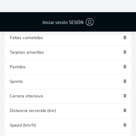
DUELOS
DUELOS
DIVIDIDOS
AÉREOS
GANADOS
GANADOS
0
0
Iniciar sesión SESIÓN
Faltas cometidas
0
Tarjetas amarillas
0
Partidos
0
Sprints
0
Carrera intensiva
0
Distancia recorrida (km)
0
Speed (km/h)
0