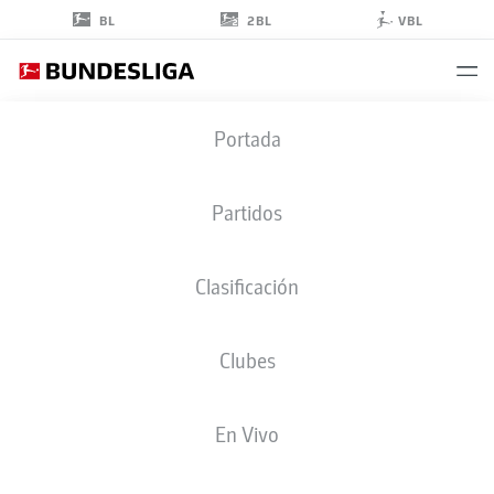
2BL
BL
VBL
LASSE
Portada
GÜNTHER
21
Partidos
Clasificación
DEFENSA
Clubes
ELVERSBERG
ESTADÍSTICAS TEMPORADA 2026/2027
GOLES
COMPA
En Vivo