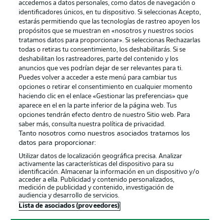
accedemos a datos personales, como datos de navegación o
identificadores únicos, en tu dispositivo. Si seleccionas Acepto,
estarás permitiendo que las tecnologías de rastreo apoyen los
propósitos que se muestran en «nosotros y nuestros socios
tratamos datos para proporcionar». Si seleccionas Rechazarlas
Publicidad
Aviso legal
todas o retiras tu consentimiento, los deshabilitarás. Si se
Gestionar las preferencias
Declaracion de privacidad
deshabilitan los rastreadores, parte del contenido y los
anuncios que ves podrían dejar de ser relevantes para ti.
Canales
Trabajos
Puedes volver a acceder a este menú para cambiar tus
opciones o retirar el consentimiento en cualquier momento
Jugadores
Condiciones de uso
haciendo clic en el enlace «Gestionar las preferencias» que
Sello Editorial
Contacto
aparece en el en la parte inferior de la página web. Tus
opciones tendrán efecto dentro de nuestro Sitio web. Para
saber más, consulta nuestra política de privacidad.
Tanto nosotros como nuestros asociados tratamos los
datos para proporcionar:
Utilizar datos de localización geográfica precisa. Analizar
activamente las características del dispositivo para su
identificación. Almacenar la información en un dispositivo y/o
acceder a ella. Publicidad y contenido personalizados,
medición de publicidad y contenido, investigación de
audiencia y desarrollo de servicios.
© 2026 Bundesliga-Gruppe GmbH
Lista de asociados (proveedores)