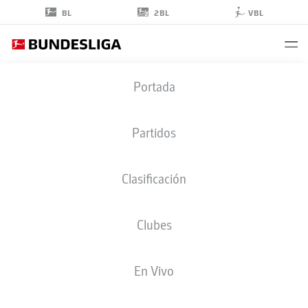
2BL
BL
VBL
BAMBASÉ
Portada
CONTÉ
20
Partidos
Clasificación
CENTROCAMPISTA
Clubes
HOFFENHEIM
ESTADÍSTICAS TEMPORADA 2026/2027
GOLES
COMPA
En Vivo