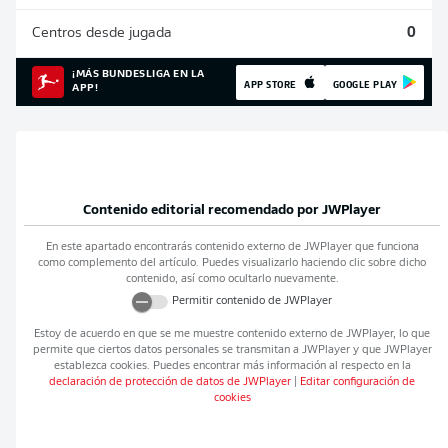
Centros desde jugada
0
¡MÁS BUNDESLIGA EN LA
APP STORE
GOOGLE PLAY
APP!
Contenido editorial recomendado por
JWPlayer
En este apartado encontrarás contenido externo de
JWPlayer
que funciona
como complemento del artículo. Puedes visualizarlo haciendo clic sobre dicho
contenido, así como ocultarlo nuevamente.
Permitir contenido de
JWPlayer
Estoy de acuerdo en que se me muestre contenido externo de
JWPlayer
, lo que
permite que ciertos datos personales se transmitan a
JWPlayer
y que
JWPlayer
establezca cookies. Puedes encontrar más información al respecto en la
declaración de protección de datos de
JWPlayer
|
Editar configuración de
cookies