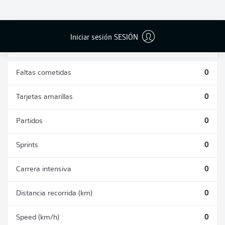
DUELOS
DUELOS
DIVIDIDOS
AÉREOS
GANADOS
GANADOS
0
0
Iniciar sesión SESIÓN
Faltas cometidas
0
Tarjetas amarillas
0
Partidos
0
Sprints
0
Carrera intensiva
0
Distancia recorrida (km)
0
Speed (km/h)
0