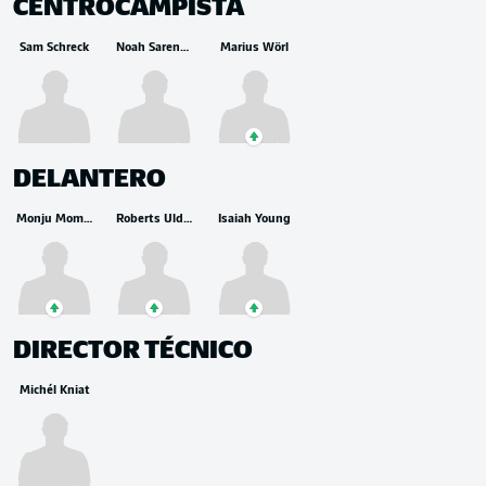
CENTROCAMPISTA
Sam Schreck
Noah Sarenren Bazee
Marius Wörl
DELANTERO
Monju Momuluh
Roberts Uldrikis
Isaiah Young
DIRECTOR TÉCNICO
Michél Kniat