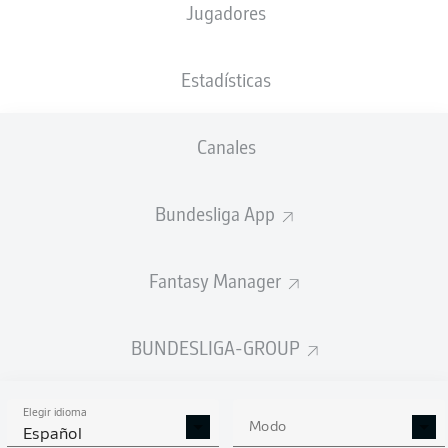
Jugadores
Benjamin Boakye
Semir Telalović
Joel Grodowski
Estadísticas
Canales
Jannik Rochelt
Mael Corboz
Bundesliga App
Stefano Russo
Fantasy Manager
Tim Handwerker
Maximilian Großer
Maximilian Bauer
Christopher Lannert
BUNDESLIGA-GROUP
Elegir idioma
Jonas Kersken
Modo
Español