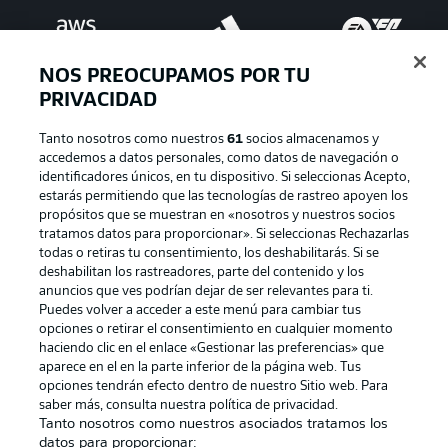
NOS PREOCUPAMOS POR TU
PRIVACIDAD
Tanto nosotros como nuestros
61
socios almacenamos y
accedemos a datos personales, como datos de navegación o
identificadores únicos, en tu dispositivo. Si seleccionas Acepto,
estarás permitiendo que las tecnologías de rastreo apoyen los
Publicidad
Aviso legal
propósitos que se muestran en «nosotros y nuestros socios
tratamos datos para proporcionar». Si seleccionas Rechazarlas
Gestionar las preferencias
Declaracion de privacidad
todas o retiras tu consentimiento, los deshabilitarás. Si se
deshabilitan los rastreadores, parte del contenido y los
Canales
Trabajos
anuncios que ves podrían dejar de ser relevantes para ti.
Jugadores
Condiciones de uso
Puedes volver a acceder a este menú para cambiar tus
opciones o retirar el consentimiento en cualquier momento
Sello Editorial
Contacto
haciendo clic en el enlace «Gestionar las preferencias» que
aparece en el en la parte inferior de la página web. Tus
opciones tendrán efecto dentro de nuestro Sitio web. Para
saber más, consulta nuestra política de privacidad.
Tanto nosotros como nuestros asociados tratamos los
datos para proporcionar: