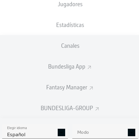
Jugadores
Benjamin Boakye
Joel Grodowski
Noah Sarenren Bazee
Estadísticas
Canales
Mael Corboz
Marvin Mehlem
Bundesliga App
Stefano Russo
Fantasy Manager
Tim Handwerker
Maximilian Großer
Leon Schneider
Christopher Lannert
BUNDESLIGA-GROUP
Elegir idioma
Jonas Kersken
Modo
Español