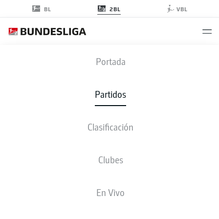
2BL
BL
VBL
DSC
-
F95
Portada
DSC
F95
5
1
Partidos
Clasificación
EN VIVO
ALINEACIONES
ESTADÍSTICAS
CLASIFICACIÓN
Clubes
4-3-3
4-2-3-1
En Vivo
ONCE INICIAL
ARMINIA BIELEFELD