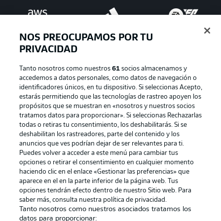
NOS PREOCUPAMOS POR TU
PRIVACIDAD
Tanto nosotros como nuestros
61
socios almacenamos y
accedemos a datos personales, como datos de navegación o
identificadores únicos, en tu dispositivo. Si seleccionas Acepto,
estarás permitiendo que las tecnologías de rastreo apoyen los
Publicidad
Aviso legal
propósitos que se muestran en «nosotros y nuestros socios
tratamos datos para proporcionar». Si seleccionas Rechazarlas
Gestionar las preferencias
Declaracion de privacidad
todas o retiras tu consentimiento, los deshabilitarás. Si se
deshabilitan los rastreadores, parte del contenido y los
Canales
Trabajos
anuncios que ves podrían dejar de ser relevantes para ti.
Jugadores
Condiciones de uso
Puedes volver a acceder a este menú para cambiar tus
opciones o retirar el consentimiento en cualquier momento
Sello Editorial
Contacto
haciendo clic en el enlace «Gestionar las preferencias» que
aparece en el en la parte inferior de la página web. Tus
opciones tendrán efecto dentro de nuestro Sitio web. Para
saber más, consulta nuestra política de privacidad.
Tanto nosotros como nuestros asociados tratamos los
datos para proporcionar: