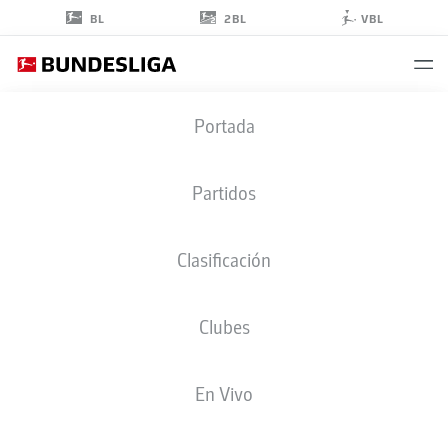
2BL
BL
VBL
FLORIAN
Portada
MICHELER
48
Partidos
Clasificación
CENTROCAMPISTA
Clubes
HOFFENHEIM
ESTADÍSTICAS TEMPORADA 2026/2027
GOLES
COMPA
En Vivo