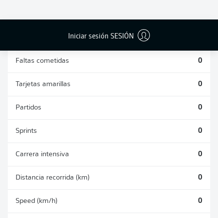
DUELOS
DUELOS
DIVIDIDOS
AÉREOS
GANADOS
GANADOS
0
0
Iniciar sesión SESIÓN
Faltas cometidas
0
Tarjetas amarillas
0
Partidos
0
Sprints
0
Carrera intensiva
0
Distancia recorrida (km)
0
Speed (km/h)
0