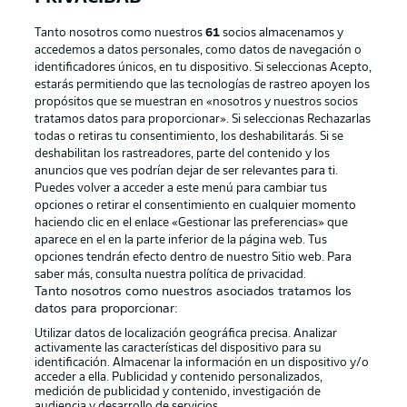
Tanto nosotros como nuestros
61
socios almacenamos y
accedemos a datos personales, como datos de navegación o
identificadores únicos, en tu dispositivo. Si seleccionas Acepto,
estarás permitiendo que las tecnologías de rastreo apoyen los
propósitos que se muestran en «nosotros y nuestros socios
tratamos datos para proporcionar». Si seleccionas Rechazarlas
Publicidad
Aviso legal
todas o retiras tu consentimiento, los deshabilitarás. Si se
Gestionar las preferencias
Declaracion de privacidad
deshabilitan los rastreadores, parte del contenido y los
anuncios que ves podrían dejar de ser relevantes para ti.
Canales
Trabajos
Puedes volver a acceder a este menú para cambiar tus
opciones o retirar el consentimiento en cualquier momento
Jugadores
Condiciones de uso
haciendo clic en el enlace «Gestionar las preferencias» que
Sello Editorial
Contacto
aparece en el en la parte inferior de la página web. Tus
opciones tendrán efecto dentro de nuestro Sitio web. Para
saber más, consulta nuestra política de privacidad.
Tanto nosotros como nuestros asociados tratamos los
datos para proporcionar:
Utilizar datos de localización geográfica precisa. Analizar
activamente las características del dispositivo para su
identificación. Almacenar la información en un dispositivo y/o
acceder a ella. Publicidad y contenido personalizados,
medición de publicidad y contenido, investigación de
audiencia y desarrollo de servicios.