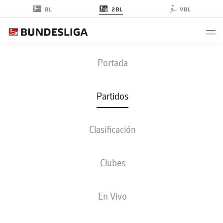
2BL
BL
VBL
BSC
-
F95
Portada
BSC
F95
0
2
Partidos
Clasificación
EN VIVO
ALINEACIONES
ESTADÍSTICAS
CLASIFICACIÓN
Clubes
4-3-3
4-2-3-1
En Vivo
ONCE INICIAL
HERTHA BERLIN