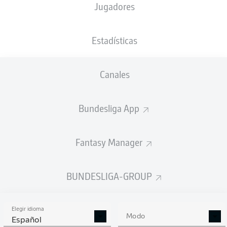
Jugadores
Derry Scherhant
Luca Schuler
Michaël Cuisance
Estadísticas
Canales
Michal Karbownik
Ibrahim Maza
Bundesliga App
Diego Demme
Fantasy Manager
Deyovaisio Zeefuik
Márton Dárdai
Linus Gechter
Jonjoe Kenny
BUNDESLIGA-GROUP
Elegir idioma
Tjark Ernst
Modo
Español