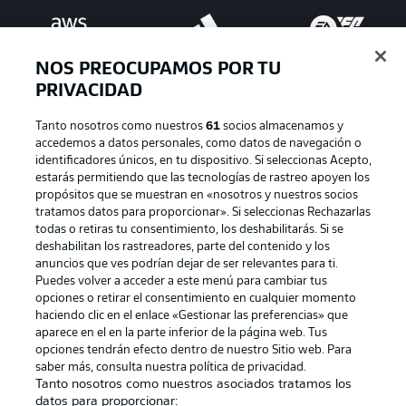
NOS PREOCUPAMOS POR TU
PRIVACIDAD
Tanto nosotros como nuestros
61
socios almacenamos y
accedemos a datos personales, como datos de navegación o
identificadores únicos, en tu dispositivo. Si seleccionas Acepto,
estarás permitiendo que las tecnologías de rastreo apoyen los
Publicidad
Aviso legal
propósitos que se muestran en «nosotros y nuestros socios
tratamos datos para proporcionar». Si seleccionas Rechazarlas
Gestionar las preferencias
Declaracion de privacidad
todas o retiras tu consentimiento, los deshabilitarás. Si se
deshabilitan los rastreadores, parte del contenido y los
Canales
Trabajos
anuncios que ves podrían dejar de ser relevantes para ti.
Jugadores
Condiciones de uso
Puedes volver a acceder a este menú para cambiar tus
opciones o retirar el consentimiento en cualquier momento
Sello Editorial
Contacto
haciendo clic en el enlace «Gestionar las preferencias» que
aparece en el en la parte inferior de la página web. Tus
opciones tendrán efecto dentro de nuestro Sitio web. Para
saber más, consulta nuestra política de privacidad.
Tanto nosotros como nuestros asociados tratamos los
datos para proporcionar: