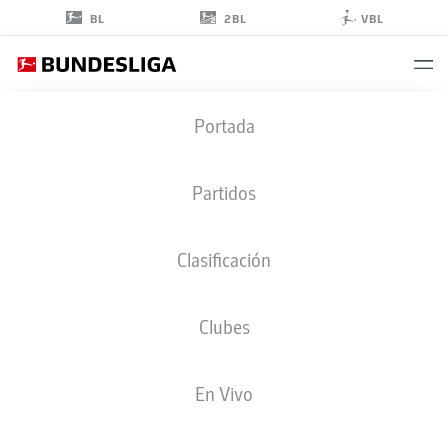
2BL
BL
VBL
DANNY
Portada
SCHMIDT
Partidos
Clasificación
DELANTERO
Clubes
MAINZ
ESTADÍSTICAS TEMPORADA 2021/2022
GOLES
En Vivo