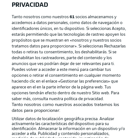
PRIVACIDAD
Tanto nosotros como nuestros
61
socios almacenamos y
accedemos a datos personales, como datos de navegación o
identificadores únicos, en tu dispositivo. Si seleccionas Acepto,
estarás permitiendo que las tecnologías de rastreo apoyen los
propósitos que se muestran en «nosotros y nuestros socios
tratamos datos para proporcionar». Si seleccionas Rechazarlas
Publicidad
Aviso legal
todas o retiras tu consentimiento, los deshabilitarás. Si se
Gestionar las preferencias
Declaracion de privacidad
deshabilitan los rastreadores, parte del contenido y los
anuncios que ves podrían dejar de ser relevantes para ti.
Canales
Trabajos
Puedes volver a acceder a este menú para cambiar tus
opciones o retirar el consentimiento en cualquier momento
Jugadores
Condiciones de uso
haciendo clic en el enlace «Gestionar las preferencias» que
Sello Editorial
Contacto
aparece en el en la parte inferior de la página web. Tus
opciones tendrán efecto dentro de nuestro Sitio web. Para
saber más, consulta nuestra política de privacidad.
Tanto nosotros como nuestros asociados tratamos los
datos para proporcionar:
Utilizar datos de localización geográfica precisa. Analizar
activamente las características del dispositivo para su
identificación. Almacenar la información en un dispositivo y/o
acceder a ella. Publicidad y contenido personalizados,