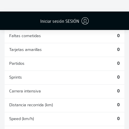
DUELOS
DUELOS
DIVIDIDOS
AÉREOS
GANADOS
GANADOS
0
0
Iniciar sesión SESIÓN
Faltas cometidas
0
Tarjetas amarillas
0
Partidos
0
Sprints
0
Carrera intensiva
0
Distancia recorrida (km)
0
Speed (km/h)
0