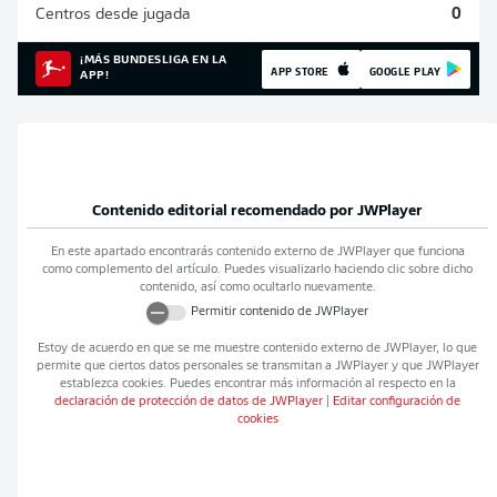
Centros desde jugada
0
¡MÁS BUNDESLIGA EN LA
APP STORE
GOOGLE PLAY
APP!
Contenido editorial recomendado por
JWPlayer
En este apartado encontrarás contenido externo de
JWPlayer
que funciona
como complemento del artículo. Puedes visualizarlo haciendo clic sobre dicho
contenido, así como ocultarlo nuevamente.
Permitir contenido de
JWPlayer
Estoy de acuerdo en que se me muestre contenido externo de
JWPlayer
, lo que
permite que ciertos datos personales se transmitan a
JWPlayer
y que
JWPlayer
establezca cookies. Puedes encontrar más información al respecto en la
declaración de protección de datos de
JWPlayer
|
Editar configuración de
cookies