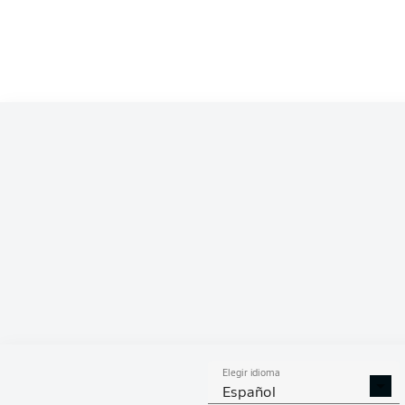
Competition
Bundesliga 2
Season
ESTA
Elegir idioma
DUELOS
DUE
DIVIDIDOS
AÉR
Español
GANADOS
GANA