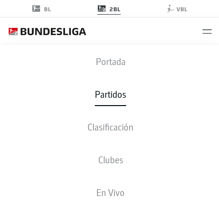
2BL
BL
VBL
ELV
-
H96
Portada
ELV
H96
3
1
Partidos
Clasificación
EN VIVO
ALINEACIONES
ESTADÍSTICAS
CLASIFICACIÓN
Clubes
4-2-3-1
4-4-2
En Vivo
ONCE INICIAL
ELVERSBERG