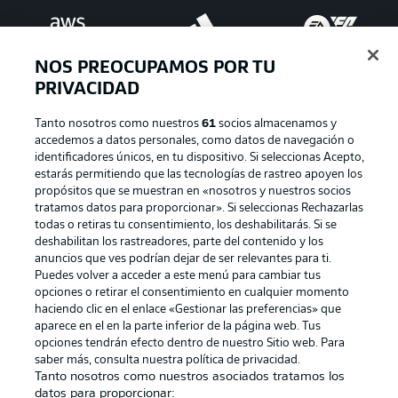
NOS PREOCUPAMOS POR TU
PRIVACIDAD
Tanto nosotros como nuestros
61
socios almacenamos y
accedemos a datos personales, como datos de navegación o
identificadores únicos, en tu dispositivo. Si seleccionas Acepto,
estarás permitiendo que las tecnologías de rastreo apoyen los
Publicidad
Aviso legal
propósitos que se muestran en «nosotros y nuestros socios
tratamos datos para proporcionar». Si seleccionas Rechazarlas
Gestionar las preferencias
Declaracion de privacidad
todas o retiras tu consentimiento, los deshabilitarás. Si se
deshabilitan los rastreadores, parte del contenido y los
Canales
Trabajos
anuncios que ves podrían dejar de ser relevantes para ti.
Jugadores
Condiciones de uso
Puedes volver a acceder a este menú para cambiar tus
opciones o retirar el consentimiento en cualquier momento
Sello Editorial
Contacto
haciendo clic en el enlace «Gestionar las preferencias» que
aparece en el en la parte inferior de la página web. Tus
opciones tendrán efecto dentro de nuestro Sitio web. Para
saber más, consulta nuestra política de privacidad.
Tanto nosotros como nuestros asociados tratamos los
datos para proporcionar: