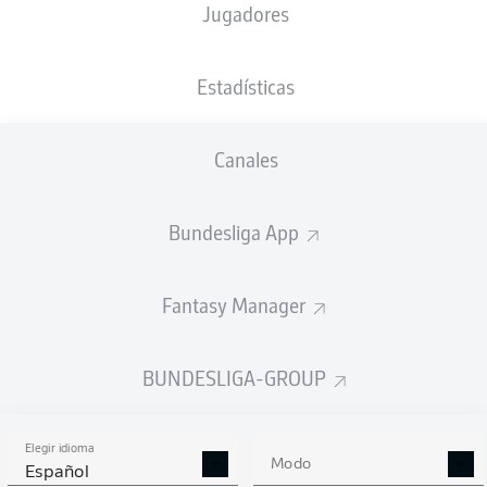
Jugadores
Fisnik Asllani
Estadísticas
Tom Zimmerschied
Muhammed Damar
Manuel Feil
Canales
Bundesliga App
Frederik Schmahl
Carlo Sickinger
Fantasy Manager
Maurice Neubauer
Maximilian Rohr
Lukas Pinckert
Elias Baum
BUNDESLIGA-GROUP
Elegir idioma
Nicolas Kristof
Modo
Español