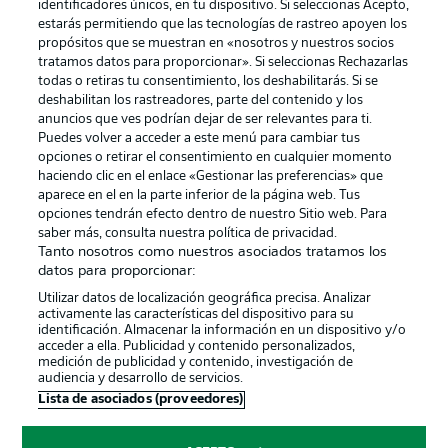
identificadores únicos, en tu dispositivo. Si seleccionas Acepto,
estarás permitiendo que las tecnologías de rastreo apoyen los
propósitos que se muestran en «nosotros y nuestros socios
tratamos datos para proporcionar». Si seleccionas Rechazarlas
Publicidad
Aviso legal
todas o retiras tu consentimiento, los deshabilitarás. Si se
Gestionar las preferencias
Declaracion de privacidad
deshabilitan los rastreadores, parte del contenido y los
anuncios que ves podrían dejar de ser relevantes para ti.
Canales
Trabajos
Puedes volver a acceder a este menú para cambiar tus
opciones o retirar el consentimiento en cualquier momento
Jugadores
Condiciones de uso
haciendo clic en el enlace «Gestionar las preferencias» que
Sello Editorial
Contacto
aparece en el en la parte inferior de la página web. Tus
opciones tendrán efecto dentro de nuestro Sitio web. Para
saber más, consulta nuestra política de privacidad.
Tanto nosotros como nuestros asociados tratamos los
datos para proporcionar:
Utilizar datos de localización geográfica precisa. Analizar
activamente las características del dispositivo para su
identificación. Almacenar la información en un dispositivo y/o
acceder a ella. Publicidad y contenido personalizados,
medición de publicidad y contenido, investigación de
audiencia y desarrollo de servicios.
© 2026 Bundesliga-Gruppe GmbH
Lista de asociados (proveedores)
Elegir idioma