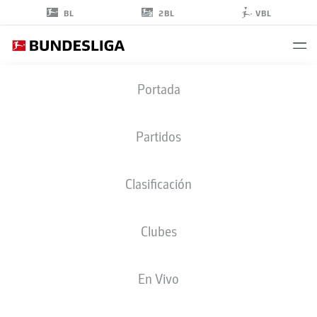
2BL
BL
VBL
MANUEL
Portada
FEIL
7
Partidos
Clasificación
CENTROCAMPISTA
Clubes
ELVERSBERG
ESTADÍSTICAS TEMPORADA 2026/2027
GOLES
COMPA
En Vivo