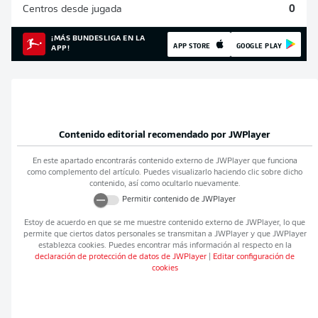
Centros desde jugada
0
¡MÁS BUNDESLIGA EN LA
APP STORE
GOOGLE PLAY
APP!
Contenido editorial recomendado por
JWPlayer
En este apartado encontrarás contenido externo de
JWPlayer
que funciona
como complemento del artículo. Puedes visualizarlo haciendo clic sobre dicho
contenido, así como ocultarlo nuevamente.
Permitir contenido de
JWPlayer
Estoy de acuerdo en que se me muestre contenido externo de
JWPlayer
, lo que
permite que ciertos datos personales se transmitan a
JWPlayer
y que
JWPlayer
establezca cookies. Puedes encontrar más información al respecto en la
declaración de protección de datos de
JWPlayer
|
Editar configuración de
cookies