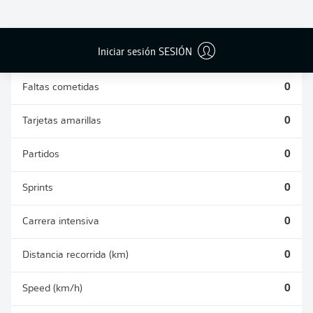
DUELOS
DUELOS
DIVIDIDOS
AÉREOS
GANADOS
GANADOS
0
0
Iniciar sesión SESIÓN
Faltas cometidas
0
Tarjetas amarillas
0
Partidos
0
Sprints
0
Carrera intensiva
0
Distancia recorrida (km)
0
Speed (km/h)
0