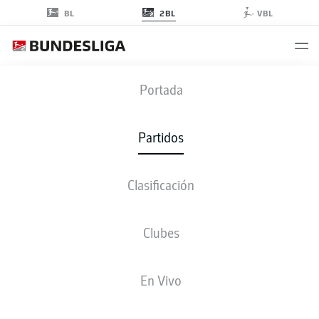
2BL
BL
VBL
FCK
-
SGF
Portada
FCK
SGF
0
2
Partidos
Clasificación
EN VIVO
ALINEACIONES
ESTADÍSTICAS
CLASIFICACIÓN
Clubes
3-4-1-2
3-4-1-2
En Vivo
ONCE INICIAL
KAISERSLAUTERN