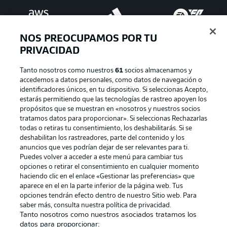
NOS PREOCUPAMOS POR TU
PRIVACIDAD
Tanto nosotros como nuestros
61
socios almacenamos y
accedemos a datos personales, como datos de navegación o
identificadores únicos, en tu dispositivo. Si seleccionas Acepto,
estarás permitiendo que las tecnologías de rastreo apoyen los
Publicidad
Aviso legal
propósitos que se muestran en «nosotros y nuestros socios
tratamos datos para proporcionar». Si seleccionas Rechazarlas
Gestionar las preferencias
Declaracion de privacidad
todas o retiras tu consentimiento, los deshabilitarás. Si se
deshabilitan los rastreadores, parte del contenido y los
Canales
Trabajos
anuncios que ves podrían dejar de ser relevantes para ti.
Jugadores
Condiciones de uso
Puedes volver a acceder a este menú para cambiar tus
opciones o retirar el consentimiento en cualquier momento
Sello Editorial
Contacto
haciendo clic en el enlace «Gestionar las preferencias» que
aparece en el en la parte inferior de la página web. Tus
opciones tendrán efecto dentro de nuestro Sitio web. Para
saber más, consulta nuestra política de privacidad.
Tanto nosotros como nuestros asociados tratamos los
datos para proporcionar: