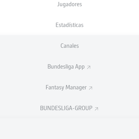
Jugadores
NACIÓN
28.01.1992
TAMAÑO
PESO
TUN
34 AÑOS
185 CM
76 KG
Estadísticas
Canales
Bundesliga App
Fantasy Manager
DÍSTICAS TEMPORADA 2022
BUNDESLIGA-GROUP
Faltas cometidas
LES
ACTUALIZADO