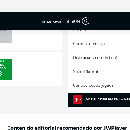
0
0
Tarjetas amarillas
Partidos
Iniciar sesión SESIÓN
 /
Sprints
ESA
0
Carrera intensiva
Distancia recorrida (km)
LOS
EOS
DOS
Speed (km/h)
3
Centros desde jugada
¡MÁS BUNDESLIGA EN LA APP
Contenido editorial recomendado por
JWPlayer