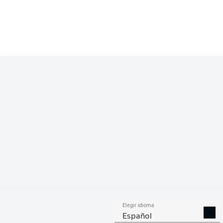
Competition
Bundesliga 2
Season
2022/2023
ESTA
Elegir idioma
GOLES
ASISTENCIAS
PENA
Español