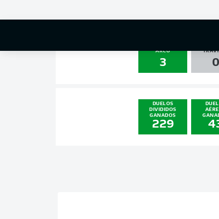
0
0
DISPAROS AL
PALO
ARCO
TRAVI
3
DUELOS
DUE
DIVIDIDOS
AÉR
GANADOS
GANA
229
4