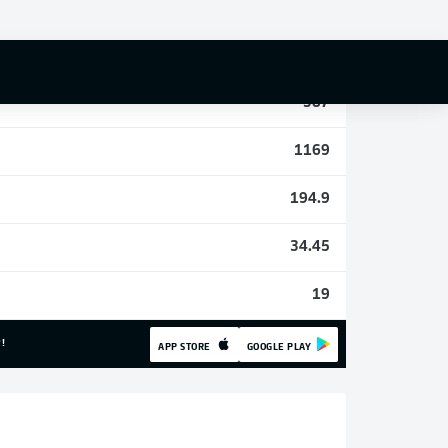
4
31
387
1169
194.9
34.45
19
!
APP STORE
GOOGLE PLAY