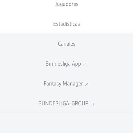
Jugadores
Millerntor-Stadion
(Agotado)
R. Hartmann
Estadísticas
Canales
Anuncio
Bundesliga App
Fantasy Manager
BUNDESLIGA-GROUP