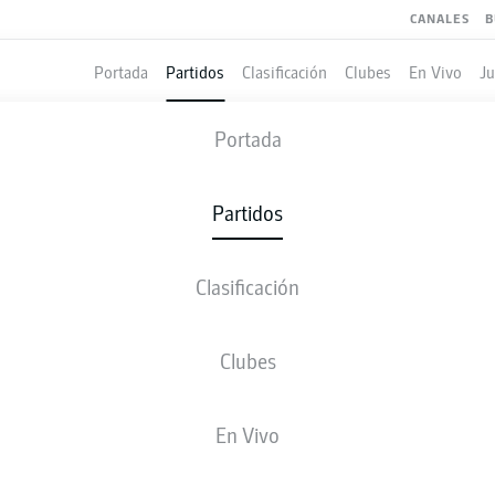
CANALES
B
Portada
Partidos
Clasificación
Clubes
En Vivo
J
ST. PAULI
-
BRAUNSCHWEIG
Portada
STP
EBS
1
2
Partidos
Clasificación
 VIVO
ALINEACIONES
ESTADÍSTICAS
CLASIFICAC
Clubes
J. Medić
85'
En Vivo
25'
M. Wintzheimer
1'
M. Michael Multhaup