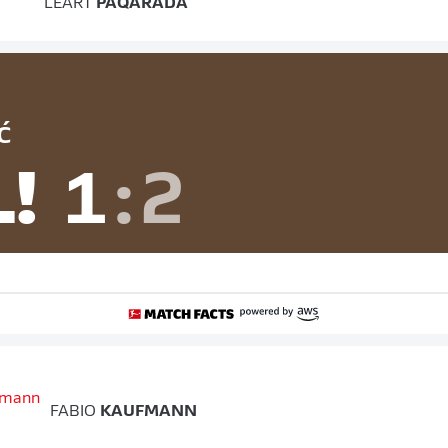
LEART
PAQARADA
Ć
L!
1
:
2
FABIO
KAUFMANN