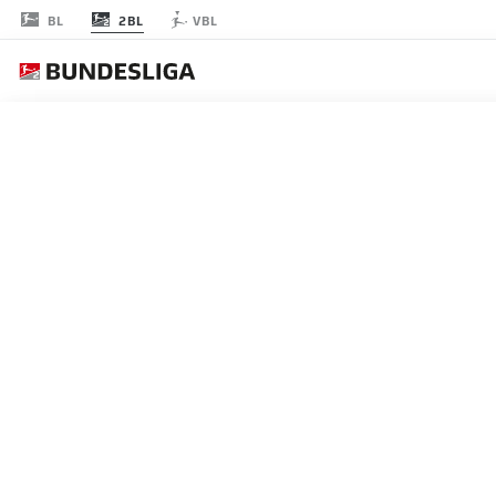
2BL
BL
VBL
FECHA 28
EN