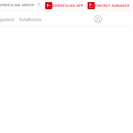
UNDESLIGA-GROUP
BUNDESLIGA APP
FANTASY MANAGER
ugadores
Estadísticas
IÓN