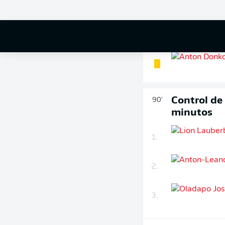
Tarjeta ama
90'
+ 1
Control de
90'
minutos
1.
2.
3.