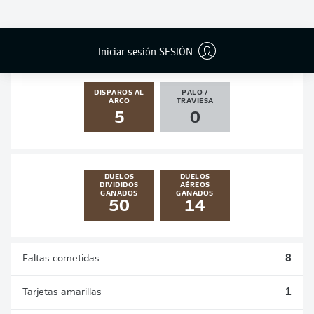
GOLES
ASISTENCIAS
PENALES
ACTUALIZADO
1
1
0
0
Iniciar sesión SESIÓN
DISPAROS AL
PALO /
ARCO
TRAVIESA
5
0
DUELOS
DUELOS
DIVIDIDOS
AÉREOS
GANADOS
GANADOS
50
14
Faltas cometidas
8
Tarjetas amarillas
1