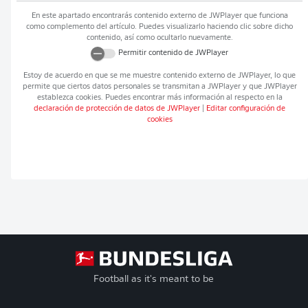
En este apartado encontrarás contenido externo de
JWPlayer
que funciona
como complemento del artículo. Puedes visualizarlo haciendo clic sobre dicho
contenido, así como ocultarlo nuevamente.
Permitir contenido de
JWPlayer
Estoy de acuerdo en que se me muestre contenido externo de
JWPlayer
, lo que
permite que ciertos datos personales se transmitan a
JWPlayer
y que
JWPlayer
establezca cookies. Puedes encontrar más información al respecto en la
declaración de protección de datos de
JWPlayer
|
Editar configuración de
cookies
Football as it's meant to be