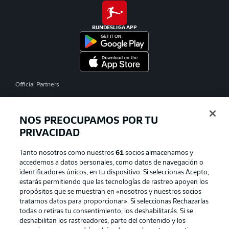
BUNDESLIGA APP
Official Partners
NOS PREOCUPAMOS POR TU
PRIVACIDAD
Tanto nosotros como nuestros
61
socios almacenamos y
accedemos a datos personales, como datos de navegación o
identificadores únicos, en tu dispositivo. Si seleccionas Acepto,
estarás permitiendo que las tecnologías de rastreo apoyen los
propósitos que se muestran en «nosotros y nuestros socios
tratamos datos para proporcionar». Si seleccionas Rechazarlas
Publicidad
Aviso legal
todas o retiras tu consentimiento, los deshabilitarás. Si se
Gestionar las preferencias
Declaracion de privacidad
deshabilitan los rastreadores, parte del contenido y los