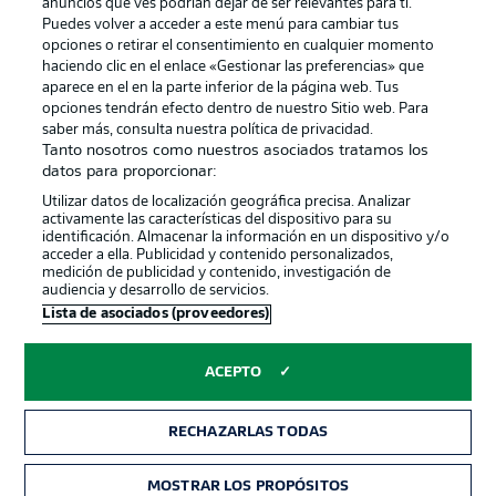
anuncios que ves podrían dejar de ser relevantes para ti.
Canales
Trabajos
Puedes volver a acceder a este menú para cambiar tus
opciones o retirar el consentimiento en cualquier momento
Jugadores
Condiciones de uso
haciendo clic en el enlace «Gestionar las preferencias» que
Sello Editorial
Contacto
aparece en el en la parte inferior de la página web. Tus
opciones tendrán efecto dentro de nuestro Sitio web. Para
saber más, consulta nuestra política de privacidad.
Tanto nosotros como nuestros asociados tratamos los
datos para proporcionar:
Utilizar datos de localización geográfica precisa. Analizar
activamente las características del dispositivo para su
identificación. Almacenar la información en un dispositivo y/o
acceder a ella. Publicidad y contenido personalizados,
medición de publicidad y contenido, investigación de
audiencia y desarrollo de servicios.
© 2026 Bundesliga-Gruppe GmbH
Lista de asociados (proveedores)
Elegir idioma
ACEPTO
Español
RECHAZARLAS TODAS
Modo
MOSTRAR LOS PROPÓSITOS