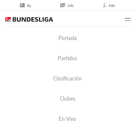
2BL
BL
VBL
MARCEL
Portada
BEIFUS
Partidos
Clasificación
DEFENSA
Clubes
ST. PAULI
ESTADÍSTICAS TEMPORADA 2021/2022
GOLES
En Vivo