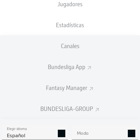
Jugadores
NACIÓN
27.10.2002
TAMAÑO
PESO
DEU
23 AÑOS
187 CM
88 KG
Estadísticas
Competition
Canales
Bundesliga 2
Season
Bundesliga App
2021/2022
Fantasy Manager
ESTADÍSTICAS
BUNDESLIGA-GROUP
TEMPORADA 2021/2022
Elegir idioma
Modo
Español