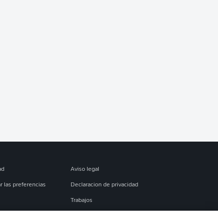
ad
Aviso legal
r las preferencias
Declaracion de privacidad
Trabajos
es
Condiciones de uso