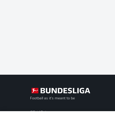
Football as it's meant to be
Official Partners