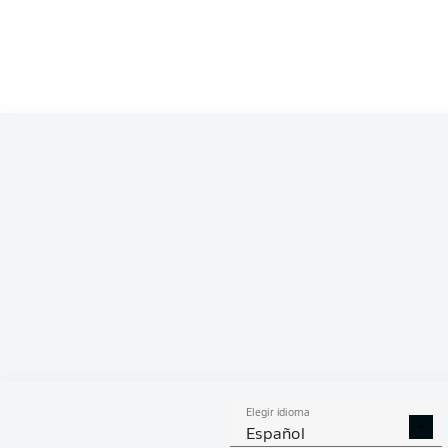
Competition
Bundesliga 2
Season
2026/2027
ESTA
Elegir idioma
DUELOS
DUE
DIVIDIDOS
AÉR
Español
GANADOS
GANA