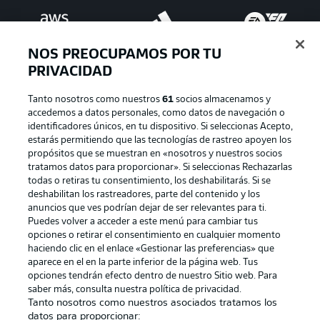
NOS PREOCUPAMOS POR TU
PRIVACIDAD
Tanto nosotros como nuestros
61
socios almacenamos y
accedemos a datos personales, como datos de navegación o
identificadores únicos, en tu dispositivo. Si seleccionas Acepto,
estarás permitiendo que las tecnologías de rastreo apoyen los
Publicidad
Aviso legal
propósitos que se muestran en «nosotros y nuestros socios
tratamos datos para proporcionar». Si seleccionas Rechazarlas
Gestionar las preferencias
Declaracion de privacidad
todas o retiras tu consentimiento, los deshabilitarás. Si se
deshabilitan los rastreadores, parte del contenido y los
Canales
Trabajos
anuncios que ves podrían dejar de ser relevantes para ti.
Jugadores
Condiciones de uso
Puedes volver a acceder a este menú para cambiar tus
opciones o retirar el consentimiento en cualquier momento
Sello Editorial
Contacto
haciendo clic en el enlace «Gestionar las preferencias» que
aparece en el en la parte inferior de la página web. Tus
opciones tendrán efecto dentro de nuestro Sitio web. Para
saber más, consulta nuestra política de privacidad.
Tanto nosotros como nuestros asociados tratamos los
datos para proporcionar: