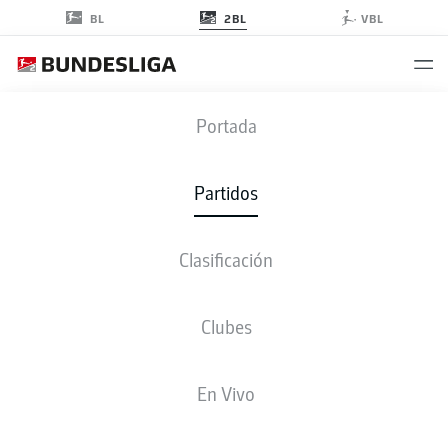
2BL
BL
VBL
FCM
-
SVS
Portada
FCM
SVS
1
2
Partidos
Clasificación
EN VIVO
ALINEACIONES
ESTADÍSTICAS
CLASIFICACIÓN
Clubes
4-3-3
3-3-2-2
En Vivo
ONCE INICIAL
MAGDEBURG