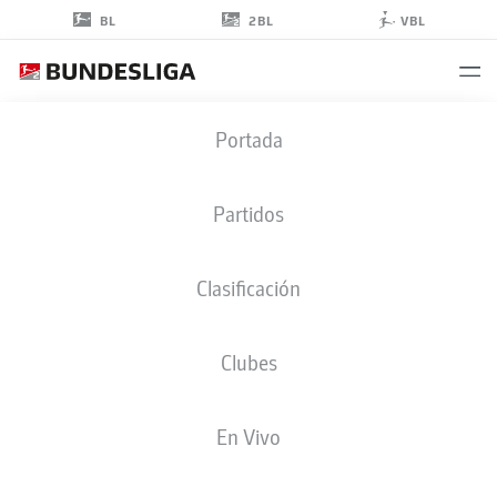
2BL
BL
VBL
CHRISTIAN
Portada
TITZ
Partidos
Clasificación
Clubes
HANNOVER
En Vivo