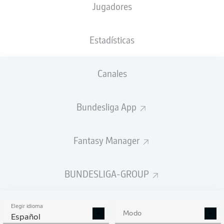
Jugadores
NACIÓN
01.04.1971
DEU
55 AÑOS
Estadísticas
Competition
Canales
Bundesliga 2
Season
Bundesliga App
2026/2027
Fantasy Manager
BUNDESLIGA-GROUP
Elegir idioma
Modo
Español