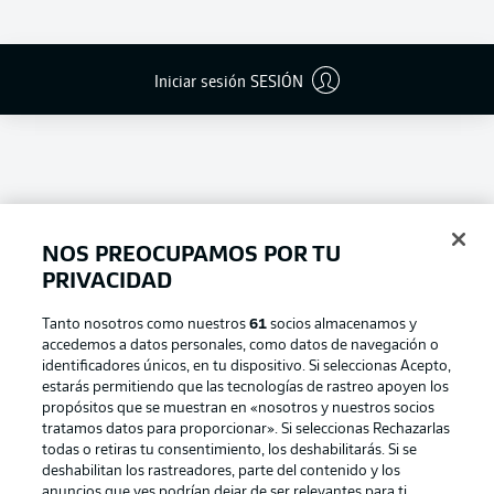
Iniciar sesión SESIÓN
NOS PREOCUPAMOS POR TU
PRIVACIDAD
Tanto nosotros como nuestros
61
socios almacenamos y
accedemos a datos personales, como datos de navegación o
Football as it's meant to be
identificadores únicos, en tu dispositivo. Si seleccionas Acepto,
estarás permitiendo que las tecnologías de rastreo apoyen los
propósitos que se muestran en «nosotros y nuestros socios
tratamos datos para proporcionar». Si seleccionas Rechazarlas
todas o retiras tu consentimiento, los deshabilitarás. Si se
BUNDESLIGA APP
deshabilitan los rastreadores, parte del contenido y los
anuncios que ves podrían dejar de ser relevantes para ti.