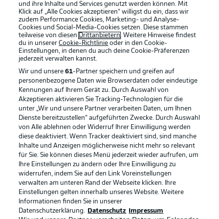
und ihre Inhalte und Services genutzt werden können. Mit
Klick auf „Alle Cookies akzeptieren“ willigst du ein, dass wir
zudem Performance Cookies, Marketing- und Analyse-
Cookies und Social-Media-Cookies setzen. Diese stammen
teilweise von diesen
Drittanbietern
. Weitere Hinweise findest
du in unserer
Cookie-Richtlinie
oder in den Cookie-
Einstellungen, in denen du auch deine Cookie-Präferenzen
jederzeit
verwalten kannst.
Wir und unsere
61
-Partner speichern und greifen auf
personenbezogene Daten wie Browserdaten oder eindeutige
Kennungen auf Ihrem Gerät zu. Durch Auswahl von
Akzeptieren aktivieren Sie Tracking-Technologien für die
unter „Wir und unsere Partner verarbeiten Daten, um Ihnen
Dienste bereitzustellen“ aufgeführten Zwecke. Durch Auswahl
Rechtliche Hinweise
Voreinstellungen verwalten
von Alle ablehnen oder Widerruf Ihrer Einwilligung werden
diese deaktiviert. Wenn Tracker deaktiviert sind, sind manche
Datenschutz
Nutzungsbedingungen
Inhalte und Anzeigen möglicherweise nicht mehr so relevant
Broadcaster
Kontakt
für Sie. Sie können dieses Menü jederzeit wieder aufrufen, um
Ihre Einstellungen zu ändern oder Ihre Einwilligung zu
Jobs
Impressum
widerrufen, indem Sie auf den Link Voreinstellungen
verwalten am unteren Rand der Webseite klicken. Ihre
Partner
Spieler
Einstellungen gelten innerhalb unseres Website. Weitere
Liveticker
AGB
Informationen finden Sie in unserer
Datenschutzerklärung.
Datenschutz
Impressum