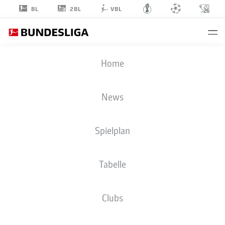
2BL
BL
VBL
YUNUS
Home
MALLI
45
News
Spielplan
MITTELFELD
Tabelle
1. FSV MAINZ 05
STATISTIK SAISON 2026/2027
TORE
MITSPIELER
Clubs