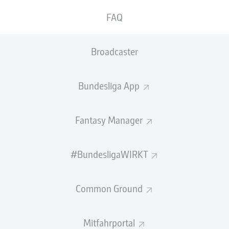
FAQ
GEW.
GEW.
ZWEIKÄMPFE
KOPFDUELLE
0
0
Broadcaster
Begangene Fouls
0
Bundesliga App
Gelbe Karten
0
Fantasy Manager
Einsätze
0
Sprints
0
#BundesligaWIRKT
Intensive Läufe
0
Common Ground
Laufdistanz (km)
0
Mitfahrportal
Speed (km/h)
0