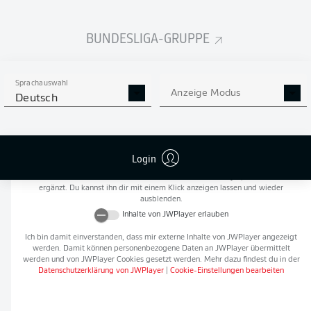
Flanken
0
BUNDESLIGA-GRUPPE
NOCH MEHR BUNDESLIGA
APP STORE
GOOGLE PLAY
IN DER APP!
Sprachauswahl
Anzeige Modus
Deutsch
Empfohlener redaktioneller Inhalt von
JWPlayer
Login
An dieser Stelle findest du einen externen Inhalt von
JWPlayer
, der den Artikel
ergänzt. Du kannst ihn dir mit einem Klick anzeigen lassen und wieder
ausblenden.
Inhalte von
JWPlayer
erlauben
Ich bin damit einverstanden, dass mir externe Inhalte von
JWPlayer
angezeigt
werden. Damit können personenbezogene Daten an
JWPlayer
übermittelt
werden und von
JWPlayer
Cookies gesetzt werden. Mehr dazu findest du in der
Datenschutzerklärung von
JWPlayer
|
Cookie-Einstellungen bearbeiten