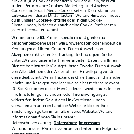
Klick auf „Alle Cookies akzeptieren“ willigst du ein, dass wir
zudem Performance Cookies, Marketing- und Analyse-
Cookies und Social-Media-Cookies setzen. Diese stammen
teilweise von diesen
Drittanbietern
. Weitere Hinweise findest
du in unserer
Cookie-Richtlinie
oder in den Cookie-
Einstellungen, in denen du auch deine Cookie-Präferenzen
jederzeit
verwalten kannst.
Wir und unsere
61
-Partner speichern und greifen auf
personenbezogene Daten wie Browserdaten oder eindeutige
Kennungen auf Ihrem Gerät zu. Durch Auswahl von
Akzeptieren aktivieren Sie Tracking-Technologien für die
unter „Wir und unsere Partner verarbeiten Daten, um Ihnen
Dienste bereitzustellen“ aufgeführten Zwecke. Durch Auswahl
Rechtliche Hinweise
Voreinstellungen verwalten
von Alle ablehnen oder Widerruf Ihrer Einwilligung werden
diese deaktiviert. Wenn Tracker deaktiviert sind, sind manche
Datenschutz
Nutzungsbedingungen
Inhalte und Anzeigen möglicherweise nicht mehr so relevant
Broadcaster
Kontakt
für Sie. Sie können dieses Menü jederzeit wieder aufrufen, um
Ihre Einstellungen zu ändern oder Ihre Einwilligung zu
Jobs
Impressum
widerrufen, indem Sie auf den Link Voreinstellungen
verwalten am unteren Rand der Webseite klicken. Ihre
Partner
Spieler
Einstellungen gelten innerhalb unseres Website. Weitere
Liveticker
AGB
Informationen finden Sie in unserer
Datenschutzerklärung.
Datenschutz
Impressum
Wir und unsere Partner verarbeiten Daten, um Folgendes