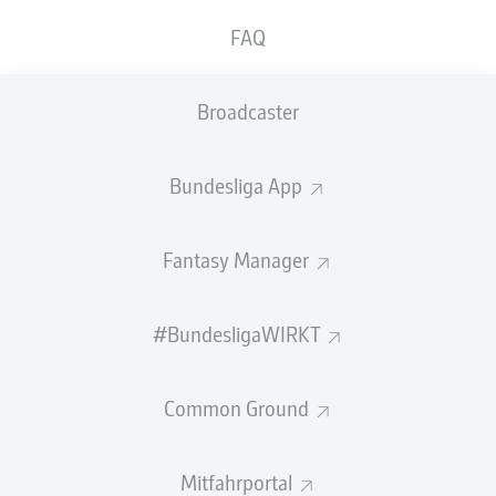
GEW.
GEW.
FAQ
ZWEIKÄMPFE
KOPFDUELLE
0
0
Broadcaster
Begangene Fouls
0
Bundesliga App
Gelbe Karten
0
Einsätze
0
Fantasy Manager
Sprints
0
#BundesligaWIRKT
Intensive Läufe
0
Common Ground
Laufdistanz (km)
0
Speed (km/h)
0
Mitfahrportal