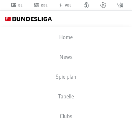
2BL
BL
VBL
NIKLAS
Home
SWIDER
39
News
Spielplan
MITTELFELD
Tabelle
BORUSSIA MÖNCHENGLADBACH
STATISTIK SAISON 2026/2027
TORE
MITSPIELER
Clubs