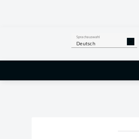
Sprachauswahl
Deutsch
Fohlen feiern Schützenfest
Das sind 
2026/27