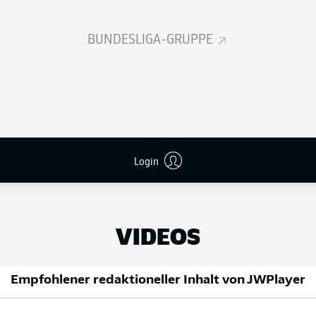
BUNDESLIGA-GRUPPE
die neuen Trikots für
Der Sommer-Fahrplan der
Bundesliga
Login
VIDEOS
Empfohlener redaktioneller Inhalt von
JWPlayer