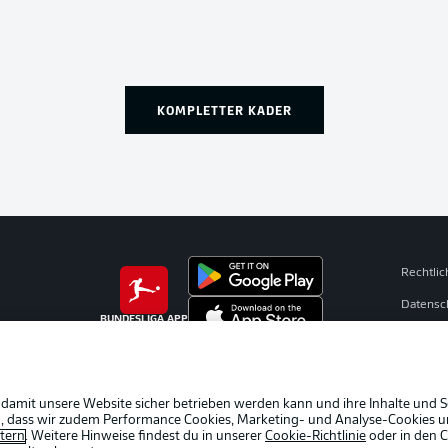
KOMPLETTER KADER
Rechtli
Datensc
BUNDESLIGA APP
Broadca
Jobs
Partner
 damit unsere Website sicher betrieben werden kann und ihre Inhalte und S
ein, dass wir zudem Performance Cookies, Marketing- und Analyse-Cookies u
Livetick
etern
. Weitere Hinweise findest du in unserer
Cookie-Richtlinie
oder in den 