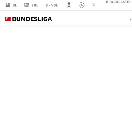
BROADCASTER
2BL
BL
VBL
NEDILJKO
LABROVIĆ
22
TORHÜTER
FC AUGSBURG
STATISTIK SAISON 2026/2027
TORE
MITS