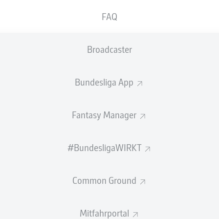
0
Sprints
FAQ
Intensive Läufe
Broadcaster
Laufdistanz (km)
Speed (km/h)
Bundesliga App
Begangene Fouls
Fantasy Manager
Gelbe Karten
#BundesligaWIRKT
NOCH MEHR BUNDESLIGA IN 
Common Ground
NEWS
Mitfahrportal