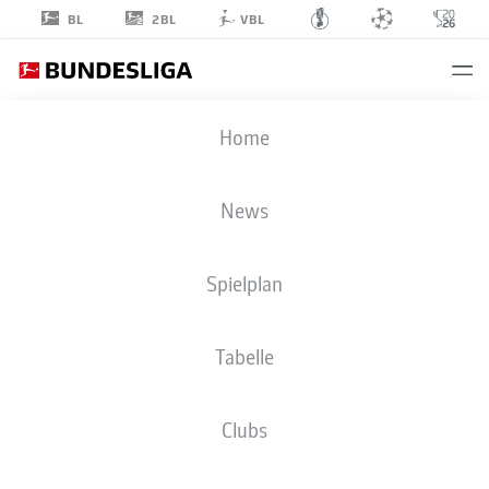
2BL
BL
VBL
LUKAS
Home
PINCKERT
19
News
Spielplan
VERTEIDIGUNG
Tabelle
SV ELVERSBERG
STATISTIK SAISON 2026/2027
TORE
MITSPIELER
Clubs