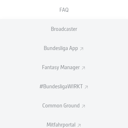
GEW.
GEW.
FAQ
ZWEIKÄMPFE
KOPFDUELLE
0
0
Broadcaster
Begangene Fouls
0
Bundesliga App
Gelbe Karten
0
Einsätze
0
Fantasy Manager
Sprints
0
#BundesligaWIRKT
Intensive Läufe
0
Common Ground
Laufdistanz (km)
0
Speed (km/h)
0
Mitfahrportal