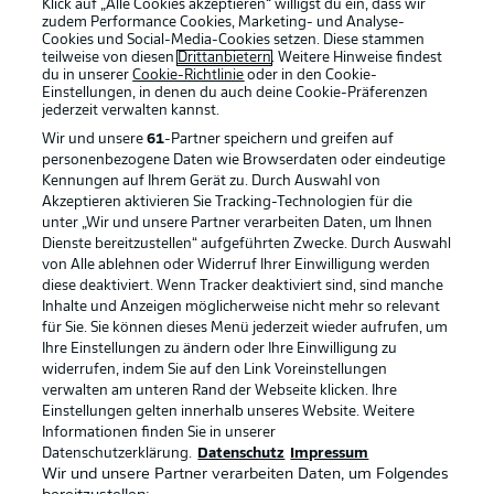
Klick auf „Alle Cookies akzeptieren“ willigst du ein, dass wir
zudem Performance Cookies, Marketing- und Analyse-
Cookies und Social-Media-Cookies setzen. Diese stammen
teilweise von diesen
Drittanbietern
. Weitere Hinweise findest
du in unserer
Cookie-Richtlinie
oder in den Cookie-
Einstellungen, in denen du auch deine Cookie-Präferenzen
jederzeit
verwalten kannst.
Wir und unsere
61
-Partner speichern und greifen auf
personenbezogene Daten wie Browserdaten oder eindeutige
Kennungen auf Ihrem Gerät zu. Durch Auswahl von
Akzeptieren aktivieren Sie Tracking-Technologien für die
unter „Wir und unsere Partner verarbeiten Daten, um Ihnen
Dienste bereitzustellen“ aufgeführten Zwecke. Durch Auswahl
Rechtliche Hinweise
Voreinstellungen verwalten
von Alle ablehnen oder Widerruf Ihrer Einwilligung werden
diese deaktiviert. Wenn Tracker deaktiviert sind, sind manche
Datenschutz
Nutzungsbedingungen
Inhalte und Anzeigen möglicherweise nicht mehr so relevant
Broadcaster
Kontakt
für Sie. Sie können dieses Menü jederzeit wieder aufrufen, um
Ihre Einstellungen zu ändern oder Ihre Einwilligung zu
Jobs
Impressum
widerrufen, indem Sie auf den Link Voreinstellungen
verwalten am unteren Rand der Webseite klicken. Ihre
Partner
Spieler
Einstellungen gelten innerhalb unseres Website. Weitere
Liveticker
AGB
Informationen finden Sie in unserer
Datenschutzerklärung.
Datenschutz
Impressum
Wir und unsere Partner verarbeiten Daten, um Folgendes