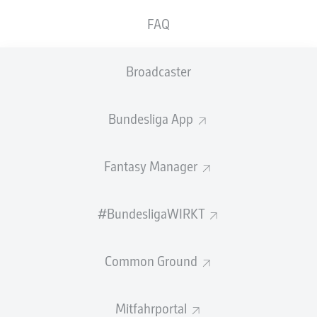
FAQ
Broadcaster
Klarer Sieg für Aufsteiger Elversberg
Das sind die neuen Tri
2026/27
Bundesliga App
ALLE ARTIKEL →
Fantasy Manager
VIDEOS
#BundesligaWIRKT
Empfohlener redaktioneller Inhalt von
JWPlayer
Common Ground
An dieser Stelle findest du einen externen Inhalt von
JWPlayer
, der den
Artikel ergänzt. Du kannst ihn dir mit einem Klick anzeigen lassen und
wieder ausblenden.
Inhalte von
JWPlayer
erlauben
Mitfahrportal