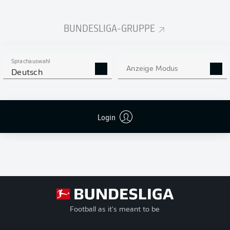
Ich bin damit einverstanden, dass mir externe Inhalte von
JWPlayer
angezeigt werden. Damit können personenbezogene Daten an
JWPlayer
übermittelt werden und von
JWPlayer
Cookies gesetzt werden. Mehr dazu
BUNDESLIGA-GRUPPE
findest du in der
Datenschutzerklärung von
JWPlayer
|
Cookie-Einstellungen
bearbeiten
Sprachauswahl
Anzeige Modus
Deutsch
Login
Football as it's meant to be