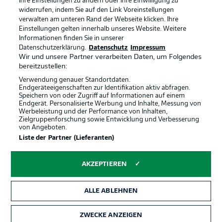
Ihre Einstellungen zu ändern oder Ihre Einwilligung zu
widerrufen, indem Sie auf den Link Voreinstellungen
verwalten am unteren Rand der Webseite klicken. Ihre
Einstellungen gelten innerhalb unseres Website. Weitere
Informationen finden Sie in unserer
Rechtliche Hinweise
Voreinstellungen verwalten
Datenschutzerklärung.
Datenschutz
Impressum
Datenschutz
Nutzungsbedingungen
Wir und unsere Partner verarbeiten Daten, um Folgendes
bereitzustellen:
Broadcaster
Kontakt
Verwendung genauer Standortdaten.
Jobs
Impressum
Endgeräteeigenschaften zur Identifikation aktiv abfragen.
Speichern von oder Zugriff auf Informationen auf einem
Partner
Spieler
Endgerät. Personalisierte Werbung und Inhalte, Messung von
Werbeleistung und der Performance von Inhalten,
Liveticker
AGB
Zielgruppenforschung sowie Entwicklung und Verbesserung
von Angeboten.
Liste der Partner (Lieferanten)
AKZEPTIEREN
ALLE ABLEHNEN
ZWECKE ANZEIGEN
© 2026 Bundesliga-Gruppe GmbH