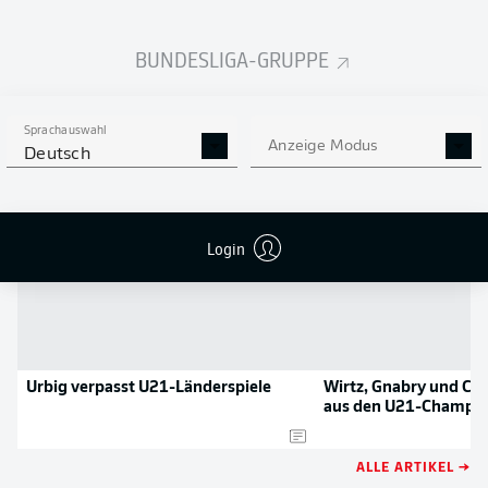
NOCH MEHR BUNDESLIGA
APP STORE
GOOGLE PLAY
IN DER APP!
BUNDESLIGA-GRUPPE
Sprachauswahl
NEWS
Anzeige Modus
Deutsch
Login
Urbig verpasst U21-Länderspiele
Wirtz, Gnabry und Co.
aus den U21-Champi
ALLE ARTIKEL →