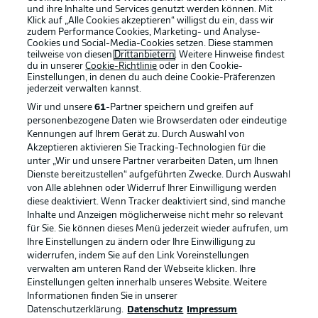
und ihre Inhalte und Services genutzt werden können. Mit
Klick auf „Alle Cookies akzeptieren“ willigst du ein, dass wir
zudem Performance Cookies, Marketing- und Analyse-
Cookies und Social-Media-Cookies setzen. Diese stammen
teilweise von diesen
Drittanbietern
. Weitere Hinweise findest
du in unserer
Cookie-Richtlinie
oder in den Cookie-
Einstellungen, in denen du auch deine Cookie-Präferenzen
jederzeit
verwalten kannst.
Wir und unsere
61
-Partner speichern und greifen auf
personenbezogene Daten wie Browserdaten oder eindeutige
Kennungen auf Ihrem Gerät zu. Durch Auswahl von
Akzeptieren aktivieren Sie Tracking-Technologien für die
unter „Wir und unsere Partner verarbeiten Daten, um Ihnen
Dienste bereitzustellen“ aufgeführten Zwecke. Durch Auswahl
von Alle ablehnen oder Widerruf Ihrer Einwilligung werden
Rechtliche Hinweise
Voreinstellungen verwalten
diese deaktiviert. Wenn Tracker deaktiviert sind, sind manche
Inhalte und Anzeigen möglicherweise nicht mehr so relevant
Datenschutz
Nutzungsbedingungen
für Sie. Sie können dieses Menü jederzeit wieder aufrufen, um
Ihre Einstellungen zu ändern oder Ihre Einwilligung zu
Broadcaster
Kontakt
widerrufen, indem Sie auf den Link Voreinstellungen
Jobs
Impressum
verwalten am unteren Rand der Webseite klicken. Ihre
Einstellungen gelten innerhalb unseres Website. Weitere
Partner
Spieler
Informationen finden Sie in unserer
Datenschutzerklärung.
Datenschutz
Impressum
Liveticker
AGB