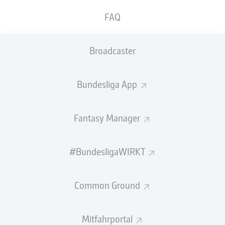
FAQ
ABGEWEHRTE
EIGENTORE
PÄSSE
SCHÜSSE
1
0
0
Broadcaster
Einsätze
1
Bundesliga App
Sprints
0
Fantasy Manager
Intensive Läufe
2
Laufdistanz (km)
6
#BundesligaWIRKT
Speed (km/h)
22.15
Common Ground
Begangene Fouls
0
Mitfahrportal
Gelbe Karten
0