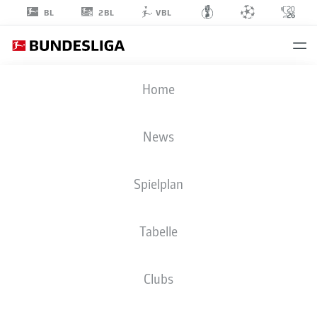
2BL
BL
VBL
FELIX
Home
GEBHARDT
1
News
Spielplan
Tabelle
TORHÜTER
STATISTIK SAISON 2025/2026
Clubs