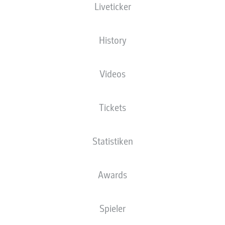
Liveticker
NATIONALITÄT
30.01.1987
DEU
39 JAHRE
History
Videos
Tickets
Statistiken
NEWS
Awards
Spieler