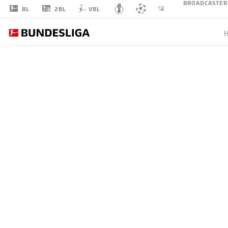
BROADCASTER
2BL
BL
VBL
ALEXANDER
FRANKENBERGER
FC AUGSBURG