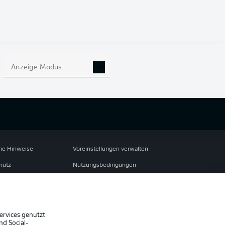
Anzeige Modus
che Hinweise
Voreinstellungen verwalten
hutz
Nutzungsbedingungen
ster
Kontakt
Impressum
Spieler
ervices genutzt
nd Social-