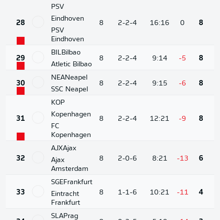
PSV
Eindhoven
28
8
2-2-4
16:16
0
8
PSV
Eindhoven
BIL
Bilbao
29
8
2-2-4
9:14
-5
8
Atletic Bilbao
NEA
Neapel
30
8
2-2-4
9:15
-6
8
SSC Neapel
KOP
Kopenhagen
31
8
2-2-4
12:21
-9
8
FC
Kopenhagen
AJX
Ajax
32
8
2-0-6
8:21
-13
6
Ajax
Amsterdam
SGE
Frankfurt
33
8
1-1-6
10:21
-11
4
Eintracht
Frankfurt
SLA
Prag