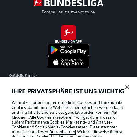
Football as it's meant to be
BUNDESLIGA APP
Offizielle Partner
IHRE PRIVATSPHÄRE IST UNS WICHTIG
Wir nutzen unbedingt erforderliche Cookies und funktionale
Cookies, damit unsere Website sicher betrieben werden kann
und ihre Inhalte und Services genutzt werden können. Mit
Klick auf „Alle Cookies akzeptieren“ willigst du ein, dass wir
zudem Performance Cookies, Marketing- und Analyse-
Cookies und Social-Media-Cookies setzen. Diese stammen
teilweise von diesen
Drittanbietern
. Weitere Hinweise findest