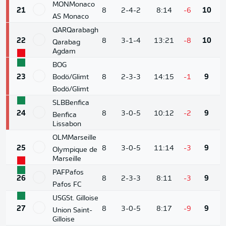
MON
Monaco
21
8
2-4-2
8:14
-6
10
AS Monaco
QAR
Qarabagh
22
8
3-1-4
13:21
-8
10
Qarabag
Agdam
BOG
23
Bodö/Glimt
8
2-3-3
14:15
-1
9
Bodö/Glimt
SLB
Benfica
24
8
3-0-5
10:12
-2
9
Benfica
Lissabon
OLM
Marseille
25
8
3-0-5
11:14
-3
9
Olympique de
Marseille
PAF
Pafos
26
8
2-3-3
8:11
-3
9
Pafos FC
USG
St. Gilloise
27
8
3-0-5
8:17
-9
9
Union Saint-
Gilloise