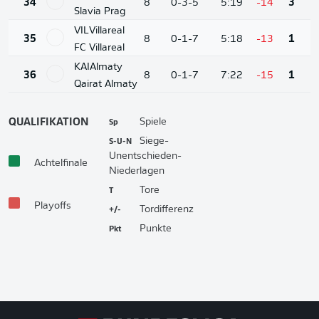
34
8
0-3-5
5:19
-14
3
Slavia Prag
VIL
Villareal
35
8
0-1-7
5:18
-13
1
FC Villareal
KAI
Almaty
36
8
0-1-7
7:22
-15
1
Qairat Almaty
Sp
Spiele
QUALIFIKATION
S-U-N
Siege-
Unentschieden-
Achtelfinale
Niederlagen
T
Tore
Playoffs
+/-
Tordifferenz
Pkt
Punkte