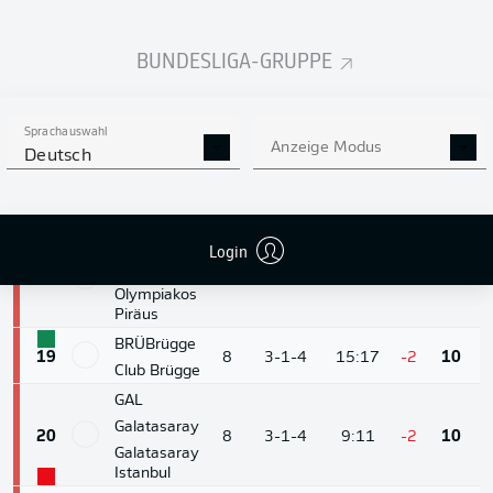
15
8
4-1-3
10:10
0
13
Atalanta
Bergamo
BUNDESLIGA-GRUPPE
B04
Leverkusen
16
8
3-3-2
13:14
-1
12
Bayer 04
Sprachauswahl
Leverkusen
Anzeige Modus
Deutsch
BVB
Dortmund
17
8
3-2-3
19:17
+2
11
Borussia
Dortmund
PIR
Login
Olympiakos
18
8
3-2-3
10:14
-4
11
Olympiakos
Piräus
BRÜ
Brügge
19
8
3-1-4
15:17
-2
10
Club Brügge
GAL
Galatasaray
20
8
3-1-4
9:11
-2
10
Galatasaray
Istanbul