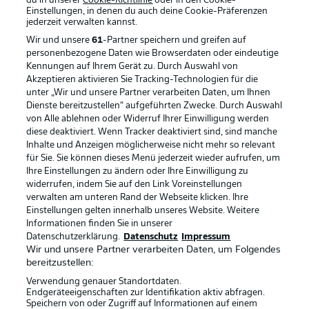
du in unserer
Cookie-Richtlinie
oder in den Cookie-
Einstellungen, in denen du auch deine Cookie-Präferenzen
jederzeit
verwalten kannst.
Wir und unsere
61
-Partner speichern und greifen auf
personenbezogene Daten wie Browserdaten oder eindeutige
Kennungen auf Ihrem Gerät zu. Durch Auswahl von
Akzeptieren aktivieren Sie Tracking-Technologien für die
unter „Wir und unsere Partner verarbeiten Daten, um Ihnen
Dienste bereitzustellen“ aufgeführten Zwecke. Durch Auswahl
Rechtliche Hinweise
Voreinstellungen verwalten
von Alle ablehnen oder Widerruf Ihrer Einwilligung werden
diese deaktiviert. Wenn Tracker deaktiviert sind, sind manche
Datenschutz
Nutzungsbedingungen
Inhalte und Anzeigen möglicherweise nicht mehr so relevant
Broadcaster
Kontakt
für Sie. Sie können dieses Menü jederzeit wieder aufrufen, um
Ihre Einstellungen zu ändern oder Ihre Einwilligung zu
Jobs
Impressum
widerrufen, indem Sie auf den Link Voreinstellungen
verwalten am unteren Rand der Webseite klicken. Ihre
Partner
Spieler
Einstellungen gelten innerhalb unseres Website. Weitere
Liveticker
AGB
Informationen finden Sie in unserer
Datenschutzerklärung.
Datenschutz
Impressum
Wir und unsere Partner verarbeiten Daten, um Folgendes
bereitzustellen:
Verwendung genauer Standortdaten.
Endgeräteeigenschaften zur Identifikation aktiv abfragen.
Speichern von oder Zugriff auf Informationen auf einem