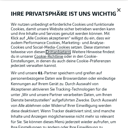
FAQ
IHRE PRIVATSPHÄRE IST UNS WICHTIG
Wir nutzen unbedingt erforderliche Cookies und funktionale
Broadcaster
Cookies, damit unsere Website sicher betrieben werden kann
und ihre Inhalte und Services genutzt werden können. Mit
Klick auf „Alle Cookies akzeptieren“ willigst du ein, dass wir
zudem Performance Cookies, Marketing- und Analyse-
Bundesliga App
Cookies und Social-Media-Cookies setzen. Diese stammen
teilweise von diesen
Drittanbietern
. Weitere Hinweise findest
du in unserer
Cookie-Richtlinie
oder in den Cookie-
Einstellungen, in denen du auch deine Cookie-Präferenzen
Fantasy Manager
jederzeit
verwalten kannst.
Wir und unsere
61
-Partner speichern und greifen auf
personenbezogene Daten wie Browserdaten oder eindeutige
#BundesligaWIRKT
Kennungen auf Ihrem Gerät zu. Durch Auswahl von
Akzeptieren aktivieren Sie Tracking-Technologien für die
Football as it's meant to be
unter „Wir und unsere Partner verarbeiten Daten, um Ihnen
Dienste bereitzustellen“ aufgeführten Zwecke. Durch Auswahl
Common Ground
von Alle ablehnen oder Widerruf Ihrer Einwilligung werden
diese deaktiviert. Wenn Tracker deaktiviert sind, sind manche
Inhalte und Anzeigen möglicherweise nicht mehr so relevant
BUNDESLIGA APP
für Sie. Sie können dieses Menü jederzeit wieder aufrufen, um
Mitfahrportal
Ihre Einstellungen zu ändern oder Ihre Einwilligung zu