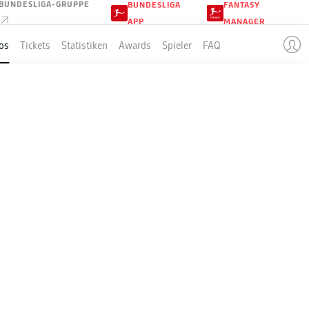
BUNDESLIGA-GRUPPE
BUNDESLIGA
FANTASY
APP
MANAGER
os
Tickets
Statistiken
Awards
Spieler
FAQ
heidende
en hat.