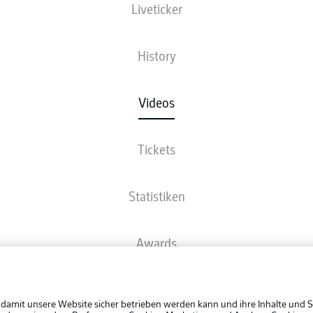
Liveticker
History
Videos
Tickets
Statistiken
Awards
Rechtli
Spieler
Datensc
 damit unsere Website sicher betrieben werden kann und ihre Inhalte und S
BUNDESLIGA APP