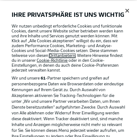
FAQ
IHRE PRIVATSPHÄRE IST UNS WICHTIG
Wir nutzen unbedingt erforderliche Cookies und funktionale
Broadcaster
Cookies, damit unsere Website sicher betrieben werden kann
und ihre Inhalte und Services genutzt werden können. Mit
Klick auf „Alle Cookies akzeptieren“ willigst du ein, dass wir
zudem Performance Cookies, Marketing- und Analyse-
Bundesliga App
Cookies und Social-Media-Cookies setzen. Diese stammen
teilweise von diesen
Drittanbietern
. Weitere Hinweise findest
du in unserer
Cookie-Richtlinie
oder in den Cookie-
Einstellungen, in denen du auch deine Cookie-Präferenzen
Fantasy Manager
jederzeit
verwalten kannst.
Wir und unsere
61
-Partner speichern und greifen auf
personenbezogene Daten wie Browserdaten oder eindeutige
#BundesligaWIRKT
Kennungen auf Ihrem Gerät zu. Durch Auswahl von
Akzeptieren aktivieren Sie Tracking-Technologien für die
Football as it's meant to be
unter „Wir und unsere Partner verarbeiten Daten, um Ihnen
Dienste bereitzustellen“ aufgeführten Zwecke. Durch Auswahl
Common Ground
von Alle ablehnen oder Widerruf Ihrer Einwilligung werden
diese deaktiviert. Wenn Tracker deaktiviert sind, sind manche
Inhalte und Anzeigen möglicherweise nicht mehr so relevant
BUNDESLIGA APP
für Sie. Sie können dieses Menü jederzeit wieder aufrufen, um
Mitfahrportal
Ihre Einstellungen zu ändern oder Ihre Einwilligung zu