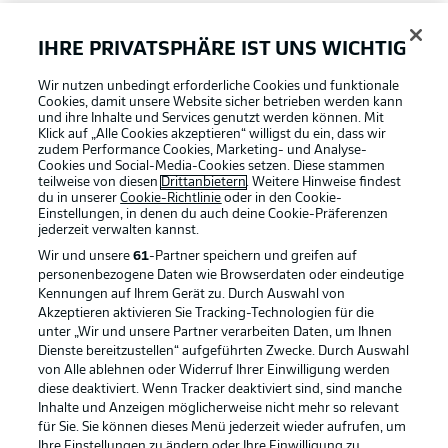
FAQ
IHRE PRIVATSPHÄRE IST UNS WICHTIG
Wir nutzen unbedingt erforderliche Cookies und funktionale
Broadcaster
Cookies, damit unsere Website sicher betrieben werden kann
und ihre Inhalte und Services genutzt werden können. Mit
Klick auf „Alle Cookies akzeptieren“ willigst du ein, dass wir
zudem Performance Cookies, Marketing- und Analyse-
Bundesliga App
Cookies und Social-Media-Cookies setzen. Diese stammen
teilweise von diesen
Drittanbietern
. Weitere Hinweise findest
du in unserer
Cookie-Richtlinie
oder in den Cookie-
Einstellungen, in denen du auch deine Cookie-Präferenzen
Fantasy Manager
jederzeit
verwalten kannst.
Wir und unsere
61
-Partner speichern und greifen auf
personenbezogene Daten wie Browserdaten oder eindeutige
#BundesligaWIRKT
Kennungen auf Ihrem Gerät zu. Durch Auswahl von
Akzeptieren aktivieren Sie Tracking-Technologien für die
Football as it's meant to be
unter „Wir und unsere Partner verarbeiten Daten, um Ihnen
Dienste bereitzustellen“ aufgeführten Zwecke. Durch Auswahl
Common Ground
von Alle ablehnen oder Widerruf Ihrer Einwilligung werden
diese deaktiviert. Wenn Tracker deaktiviert sind, sind manche
Inhalte und Anzeigen möglicherweise nicht mehr so relevant
BUNDESLIGA APP
für Sie. Sie können dieses Menü jederzeit wieder aufrufen, um
Mitfahrportal
Ihre Einstellungen zu ändern oder Ihre Einwilligung zu