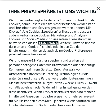
FAQ
IHRE PRIVATSPHÄRE IST UNS WICHTIG
Wir nutzen unbedingt erforderliche Cookies und funktionale
Broadcaster
Cookies, damit unsere Website sicher betrieben werden kann
und ihre Inhalte und Services genutzt werden können. Mit
Klick auf „Alle Cookies akzeptieren“ willigst du ein, dass wir
zudem Performance Cookies, Marketing- und Analyse-
Bundesliga App
Cookies und Social-Media-Cookies setzen. Diese stammen
teilweise von diesen
Drittanbietern
. Weitere Hinweise findest
du in unserer
Cookie-Richtlinie
oder in den Cookie-
Einstellungen, in denen du auch deine Cookie-Präferenzen
Fantasy Manager
jederzeit
verwalten kannst.
Wir und unsere
61
-Partner speichern und greifen auf
personenbezogene Daten wie Browserdaten oder eindeutige
#BundesligaWIRKT
Kennungen auf Ihrem Gerät zu. Durch Auswahl von
Akzeptieren aktivieren Sie Tracking-Technologien für die
Football as it's meant to be
unter „Wir und unsere Partner verarbeiten Daten, um Ihnen
Dienste bereitzustellen“ aufgeführten Zwecke. Durch Auswahl
Common Ground
von Alle ablehnen oder Widerruf Ihrer Einwilligung werden
diese deaktiviert. Wenn Tracker deaktiviert sind, sind manche
Inhalte und Anzeigen möglicherweise nicht mehr so relevant
BUNDESLIGA APP
für Sie. Sie können dieses Menü jederzeit wieder aufrufen, um
Mitfahrportal
Ihre Einstellungen zu ändern oder Ihre Einwilligung zu