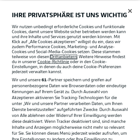
FAQ
IHRE PRIVATSPHÄRE IST UNS WICHTIG
Wir nutzen unbedingt erforderliche Cookies und funktionale
Broadcaster
Cookies, damit unsere Website sicher betrieben werden kann
und ihre Inhalte und Services genutzt werden können. Mit
Klick auf „Alle Cookies akzeptieren“ willigst du ein, dass wir
zudem Performance Cookies, Marketing- und Analyse-
Bundesliga App
Cookies und Social-Media-Cookies setzen. Diese stammen
teilweise von diesen
Drittanbietern
. Weitere Hinweise findest
du in unserer
Cookie-Richtlinie
oder in den Cookie-
Einstellungen, in denen du auch deine Cookie-Präferenzen
Fantasy Manager
jederzeit
verwalten kannst.
Wir und unsere
61
-Partner speichern und greifen auf
personenbezogene Daten wie Browserdaten oder eindeutige
#BundesligaWIRKT
Kennungen auf Ihrem Gerät zu. Durch Auswahl von
Akzeptieren aktivieren Sie Tracking-Technologien für die
Football as it's meant to be
unter „Wir und unsere Partner verarbeiten Daten, um Ihnen
Dienste bereitzustellen“ aufgeführten Zwecke. Durch Auswahl
Common Ground
von Alle ablehnen oder Widerruf Ihrer Einwilligung werden
diese deaktiviert. Wenn Tracker deaktiviert sind, sind manche
Inhalte und Anzeigen möglicherweise nicht mehr so relevant
BUNDESLIGA APP
für Sie. Sie können dieses Menü jederzeit wieder aufrufen, um
Mitfahrportal
Ihre Einstellungen zu ändern oder Ihre Einwilligung zu