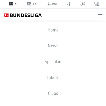
2BL
BL
VBL
Home
ZURÜCK ZUR VIDEO ÜBERSICHT
JEDER FREUT SICH DARAUF
Günter Netzer über den Start der Rückrunde, Bayern
News
und den BVB.
29.04.2015
Spielplan
Tabelle
Clubs