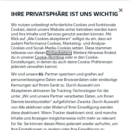
FAQ
IHRE PRIVATSPHÄRE IST UNS WICHTIG
Wir nutzen unbedingt erforderliche Cookies und funktionale
Broadcaster
Cookies, damit unsere Website sicher betrieben werden kann
und ihre Inhalte und Services genutzt werden können. Mit
Klick auf „Alle Cookies akzeptieren“ willigst du ein, dass wir
zudem Performance Cookies, Marketing- und Analyse-
Bundesliga App
Cookies und Social-Media-Cookies setzen. Diese stammen
teilweise von diesen
Drittanbietern
. Weitere Hinweise findest
du in unserer
Cookie-Richtlinie
oder in den Cookie-
Einstellungen, in denen du auch deine Cookie-Präferenzen
Fantasy Manager
jederzeit
verwalten kannst.
Wir und unsere
61
-Partner speichern und greifen auf
personenbezogene Daten wie Browserdaten oder eindeutige
#BundesligaWIRKT
Kennungen auf Ihrem Gerät zu. Durch Auswahl von
Akzeptieren aktivieren Sie Tracking-Technologien für die
Football as it's meant to be
unter „Wir und unsere Partner verarbeiten Daten, um Ihnen
Dienste bereitzustellen“ aufgeführten Zwecke. Durch Auswahl
Common Ground
von Alle ablehnen oder Widerruf Ihrer Einwilligung werden
diese deaktiviert. Wenn Tracker deaktiviert sind, sind manche
Inhalte und Anzeigen möglicherweise nicht mehr so relevant
BUNDESLIGA APP
für Sie. Sie können dieses Menü jederzeit wieder aufrufen, um
Mitfahrportal
Ihre Einstellungen zu ändern oder Ihre Einwilligung zu