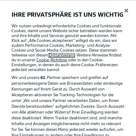
FAQ
IHRE PRIVATSPHÄRE IST UNS WICHTIG
Wir nutzen unbedingt erforderliche Cookies und funktionale
Broadcaster
Cookies, damit unsere Website sicher betrieben werden kann
und ihre Inhalte und Services genutzt werden können. Mit
Klick auf „Alle Cookies akzeptieren“ willigst du ein, dass wir
zudem Performance Cookies, Marketing- und Analyse-
Bundesliga App
Cookies und Social-Media-Cookies setzen. Diese stammen
teilweise von diesen
Drittanbietern
. Weitere Hinweise findest
du in unserer
Cookie-Richtlinie
oder in den Cookie-
Einstellungen, in denen du auch deine Cookie-Präferenzen
Fantasy Manager
jederzeit
verwalten kannst.
Wir und unsere
61
-Partner speichern und greifen auf
personenbezogene Daten wie Browserdaten oder eindeutige
#BundesligaWIRKT
Kennungen auf Ihrem Gerät zu. Durch Auswahl von
Akzeptieren aktivieren Sie Tracking-Technologien für die
Football as it's meant to be
unter „Wir und unsere Partner verarbeiten Daten, um Ihnen
Dienste bereitzustellen“ aufgeführten Zwecke. Durch Auswahl
Common Ground
von Alle ablehnen oder Widerruf Ihrer Einwilligung werden
diese deaktiviert. Wenn Tracker deaktiviert sind, sind manche
Inhalte und Anzeigen möglicherweise nicht mehr so relevant
BUNDESLIGA APP
für Sie. Sie können dieses Menü jederzeit wieder aufrufen, um
Mitfahrportal
Ihre Einstellungen zu ändern oder Ihre Einwilligung zu