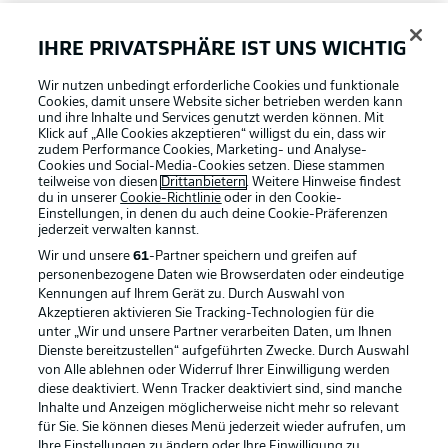
FAQ
IHRE PRIVATSPHÄRE IST UNS WICHTIG
Wir nutzen unbedingt erforderliche Cookies und funktionale
Broadcaster
Cookies, damit unsere Website sicher betrieben werden kann
und ihre Inhalte und Services genutzt werden können. Mit
Klick auf „Alle Cookies akzeptieren“ willigst du ein, dass wir
zudem Performance Cookies, Marketing- und Analyse-
Bundesliga App
Cookies und Social-Media-Cookies setzen. Diese stammen
teilweise von diesen
Drittanbietern
. Weitere Hinweise findest
du in unserer
Cookie-Richtlinie
oder in den Cookie-
Einstellungen, in denen du auch deine Cookie-Präferenzen
Fantasy Manager
jederzeit
verwalten kannst.
Wir und unsere
61
-Partner speichern und greifen auf
personenbezogene Daten wie Browserdaten oder eindeutige
#BundesligaWIRKT
Kennungen auf Ihrem Gerät zu. Durch Auswahl von
Akzeptieren aktivieren Sie Tracking-Technologien für die
Football as it's meant to be
unter „Wir und unsere Partner verarbeiten Daten, um Ihnen
Dienste bereitzustellen“ aufgeführten Zwecke. Durch Auswahl
Common Ground
von Alle ablehnen oder Widerruf Ihrer Einwilligung werden
diese deaktiviert. Wenn Tracker deaktiviert sind, sind manche
Inhalte und Anzeigen möglicherweise nicht mehr so relevant
BUNDESLIGA APP
für Sie. Sie können dieses Menü jederzeit wieder aufrufen, um
Mitfahrportal
Ihre Einstellungen zu ändern oder Ihre Einwilligung zu