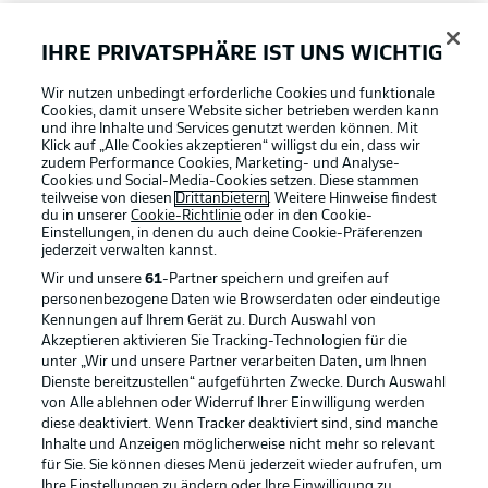
FAQ
IHRE PRIVATSPHÄRE IST UNS WICHTIG
Wir nutzen unbedingt erforderliche Cookies und funktionale
Broadcaster
Cookies, damit unsere Website sicher betrieben werden kann
und ihre Inhalte und Services genutzt werden können. Mit
Klick auf „Alle Cookies akzeptieren“ willigst du ein, dass wir
zudem Performance Cookies, Marketing- und Analyse-
Bundesliga App
Cookies und Social-Media-Cookies setzen. Diese stammen
teilweise von diesen
Drittanbietern
. Weitere Hinweise findest
du in unserer
Cookie-Richtlinie
oder in den Cookie-
Einstellungen, in denen du auch deine Cookie-Präferenzen
Fantasy Manager
jederzeit
verwalten kannst.
Wir und unsere
61
-Partner speichern und greifen auf
personenbezogene Daten wie Browserdaten oder eindeutige
#BundesligaWIRKT
Kennungen auf Ihrem Gerät zu. Durch Auswahl von
Akzeptieren aktivieren Sie Tracking-Technologien für die
Football as it's meant to be
unter „Wir und unsere Partner verarbeiten Daten, um Ihnen
Dienste bereitzustellen“ aufgeführten Zwecke. Durch Auswahl
Common Ground
von Alle ablehnen oder Widerruf Ihrer Einwilligung werden
diese deaktiviert. Wenn Tracker deaktiviert sind, sind manche
Inhalte und Anzeigen möglicherweise nicht mehr so relevant
BUNDESLIGA APP
für Sie. Sie können dieses Menü jederzeit wieder aufrufen, um
Mitfahrportal
Ihre Einstellungen zu ändern oder Ihre Einwilligung zu