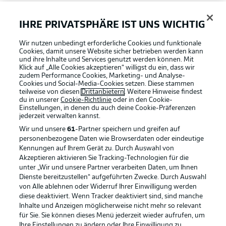
FAQ
IHRE PRIVATSPHÄRE IST UNS WICHTIG
Wir nutzen unbedingt erforderliche Cookies und funktionale
Broadcaster
Cookies, damit unsere Website sicher betrieben werden kann
und ihre Inhalte und Services genutzt werden können. Mit
Klick auf „Alle Cookies akzeptieren“ willigst du ein, dass wir
zudem Performance Cookies, Marketing- und Analyse-
Bundesliga App
Cookies und Social-Media-Cookies setzen. Diese stammen
teilweise von diesen
Drittanbietern
. Weitere Hinweise findest
du in unserer
Cookie-Richtlinie
oder in den Cookie-
Einstellungen, in denen du auch deine Cookie-Präferenzen
Fantasy Manager
jederzeit
verwalten kannst.
Wir und unsere
61
-Partner speichern und greifen auf
personenbezogene Daten wie Browserdaten oder eindeutige
#BundesligaWIRKT
Kennungen auf Ihrem Gerät zu. Durch Auswahl von
Akzeptieren aktivieren Sie Tracking-Technologien für die
Football as it's meant to be
unter „Wir und unsere Partner verarbeiten Daten, um Ihnen
Dienste bereitzustellen“ aufgeführten Zwecke. Durch Auswahl
Common Ground
von Alle ablehnen oder Widerruf Ihrer Einwilligung werden
diese deaktiviert. Wenn Tracker deaktiviert sind, sind manche
Inhalte und Anzeigen möglicherweise nicht mehr so relevant
BUNDESLIGA APP
für Sie. Sie können dieses Menü jederzeit wieder aufrufen, um
Mitfahrportal
Ihre Einstellungen zu ändern oder Ihre Einwilligung zu