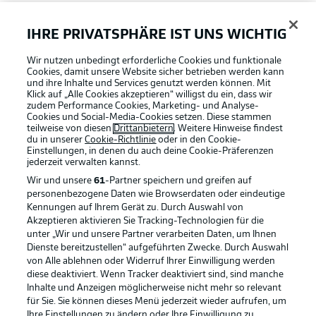
FAQ
IHRE PRIVATSPHÄRE IST UNS WICHTIG
Wir nutzen unbedingt erforderliche Cookies und funktionale
Broadcaster
Cookies, damit unsere Website sicher betrieben werden kann
und ihre Inhalte und Services genutzt werden können. Mit
Klick auf „Alle Cookies akzeptieren“ willigst du ein, dass wir
zudem Performance Cookies, Marketing- und Analyse-
Bundesliga App
Cookies und Social-Media-Cookies setzen. Diese stammen
teilweise von diesen
Drittanbietern
. Weitere Hinweise findest
du in unserer
Cookie-Richtlinie
oder in den Cookie-
Einstellungen, in denen du auch deine Cookie-Präferenzen
Fantasy Manager
jederzeit
verwalten kannst.
Wir und unsere
61
-Partner speichern und greifen auf
personenbezogene Daten wie Browserdaten oder eindeutige
#BundesligaWIRKT
Kennungen auf Ihrem Gerät zu. Durch Auswahl von
Akzeptieren aktivieren Sie Tracking-Technologien für die
Football as it's meant to be
unter „Wir und unsere Partner verarbeiten Daten, um Ihnen
Dienste bereitzustellen“ aufgeführten Zwecke. Durch Auswahl
Common Ground
von Alle ablehnen oder Widerruf Ihrer Einwilligung werden
diese deaktiviert. Wenn Tracker deaktiviert sind, sind manche
Inhalte und Anzeigen möglicherweise nicht mehr so relevant
BUNDESLIGA APP
für Sie. Sie können dieses Menü jederzeit wieder aufrufen, um
Mitfahrportal
Ihre Einstellungen zu ändern oder Ihre Einwilligung zu