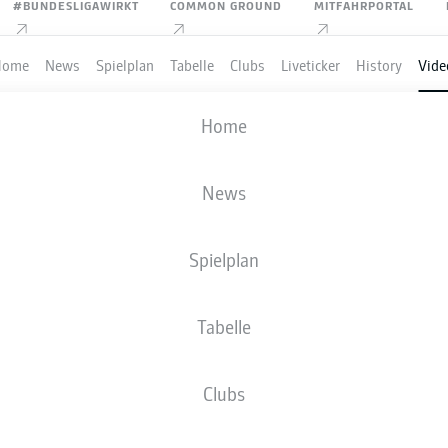
#BUNDESLIGAWIRKT
COMMON GROUND
MITFAHRPORTAL
Home
News
Spielplan
Tabelle
Clubs
Liveticker
History
Vide
redaktioneller Inhalt von
JWPlayer
Home
 einen externen Inhalt von
JWPlayer
, der den Artikel ergänzt. Du
it einem Klick anzeigen lassen und wieder ausblenden.
VOLLER LÄNGE
Inhalte von
JWPlayer
erlauben
News
rstanden, dass mir externe Inhalte von
JWPlayer
n. Damit können personenbezogene Daten an
telt werden und von
JWPlayer
Cookies gesetzt
Spielplan
u findest du in der
Datenschutzerklärung von
er
|
Cookie-Einstellungen bearbeiten
Tabelle
Clubs