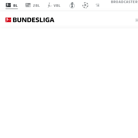
BROADCASTER
2BL
BL
VBL
Empfohlener 
An dieser Stelle findest du
ZURÜCK ZUR VIDEO ÜBERSICHT
kannst ihn dir m
Videos
DIE HOFFENHEIM-PK IN 
15.05.2026
Ich bin damit einve
angezeigt werde
JWPlayer
übermit
werden. Mehr daz
JWPlay