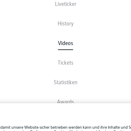
Liveticker
History
Videos
Tickets
Statistiken
Awards
Rechtli
Spieler
Datensc
 damit unsere Website sicher betrieben werden kann und ihre Inhalte und S
BUNDESLIGA APP