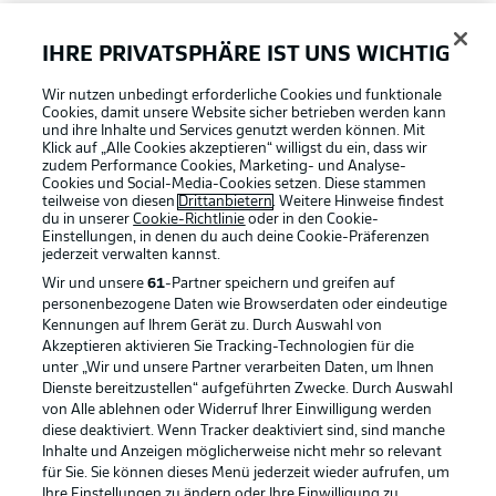
FAQ
IHRE PRIVATSPHÄRE IST UNS WICHTIG
Wir nutzen unbedingt erforderliche Cookies und funktionale
Broadcaster
Cookies, damit unsere Website sicher betrieben werden kann
und ihre Inhalte und Services genutzt werden können. Mit
Klick auf „Alle Cookies akzeptieren“ willigst du ein, dass wir
zudem Performance Cookies, Marketing- und Analyse-
Bundesliga App
Cookies und Social-Media-Cookies setzen. Diese stammen
teilweise von diesen
Drittanbietern
. Weitere Hinweise findest
du in unserer
Cookie-Richtlinie
oder in den Cookie-
Einstellungen, in denen du auch deine Cookie-Präferenzen
Fantasy Manager
jederzeit
verwalten kannst.
Wir und unsere
61
-Partner speichern und greifen auf
personenbezogene Daten wie Browserdaten oder eindeutige
#BundesligaWIRKT
Kennungen auf Ihrem Gerät zu. Durch Auswahl von
Akzeptieren aktivieren Sie Tracking-Technologien für die
Football as it's meant to be
unter „Wir und unsere Partner verarbeiten Daten, um Ihnen
Dienste bereitzustellen“ aufgeführten Zwecke. Durch Auswahl
Common Ground
von Alle ablehnen oder Widerruf Ihrer Einwilligung werden
diese deaktiviert. Wenn Tracker deaktiviert sind, sind manche
Inhalte und Anzeigen möglicherweise nicht mehr so relevant
BUNDESLIGA APP
für Sie. Sie können dieses Menü jederzeit wieder aufrufen, um
Mitfahrportal
Ihre Einstellungen zu ändern oder Ihre Einwilligung zu